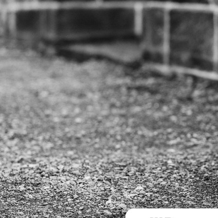
جارو برقی رباتیک شیائومی مدل Xiaomi
Robot Vacuum H50 Pro
512 گیگابایت رم 12 گیگ
290,000
81,590,000
تومان
4%
84,590,000
مشاهده
مشاهده بیشتر