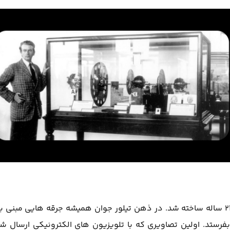
در سال 1927 اولین تلویزیون الکترونیکی توسط فیلو تیلور 21 ساله ساخته شد. در ذهن تیلور جوان همیشه جرقه هایی 
 بفرستد. اولین تصاویری که با تلویزیون های الکترونیکی ارسال 