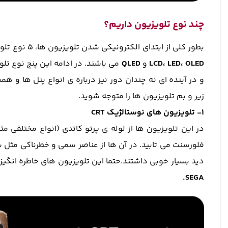
چند نوع تلویزیون داریم؟
بطور کلی از ابتدای الکترونیکی شدن تلویزیون ها، 5 نوع تلویزیون تا به حال تولید شده که این 5 نوع شامل تلویزیون های
LCD، LED، OLED
و
QLED
می باشند. در ادامه این پنج نوع تلو
و در آینده ای نه چندان دور نیز درباره ی انواع پنل ها و 
زیر و بم تلویزیون ها را متوجه شوید.
1- تلویزیون های نوستالژیک CRT
در این تلویزیون ها از لوله ی پرتو کاتدی (انواع مختلفی م
فلورسنت می تابید. در آن ها از عناصر سمی و خطرناکی مثل 
دید بسیار خوبی داشتند.حتما این تلویزیون های خاطره انگیز
SEGA.