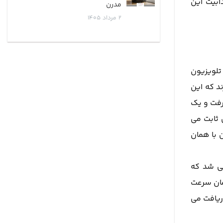
ابیت این
مدرن
2
مرداد
1405
تلویزیون
د که این
رفت و یک
 ثابت می
ن با همان
می شد که
مان سرعت
ریافت می