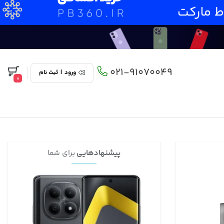
021-91070049
ورود
|
ثبت نام
0
پیشنهادهایی
برای شما