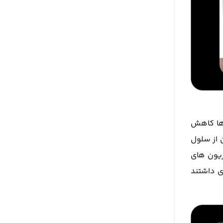
 ها کاهش
 از سلول
زیون های
ی داشتند