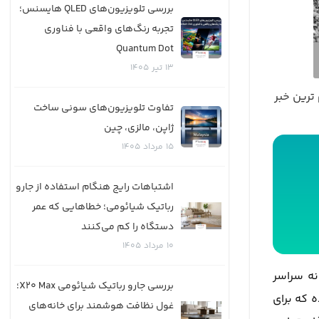
بررسی تلویزیون‌های QLED هایسنس؛
تجربه رنگ‌های واقعی با فناوری
Quantum Dot
13
تیر
1405
ترین خبر
تفاوت تلویزیون‌های سونی ساخت
ژاپن، مالزی، چین
15
مرداد
1405
اشتباهات رایج هنگام استفاده از جارو
رباتیک شیائومی؛ خطاهایی که عمر
دستگاه را کم می‌کنند
10
مرداد
1405
نه سراسر
بررسی جارو رباتیک شیائومی X20 Max؛
 که برای
غول نظافت هوشمند برای خانه‌های