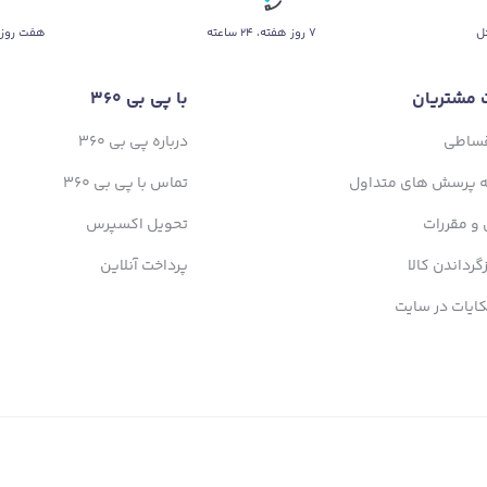
ل
۷ روز ﻫﻔﺘﻪ، ۲۴ ﺳﺎﻋﺘﻪ
هفت روز 
 مشتریان
با پی بی 360
قساطی
درباره پی بی 360
ه پرسش های متداول
تماس با پی بی 360
 و مقررات
تحویل اکسپرس
زگرداندن کالا
پرداخت آنلاین
ایات در سایت