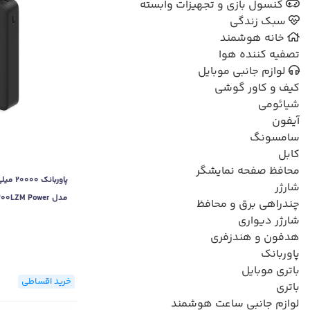
کنسول بازی و تجهیزات وابسته
سبک زندگی
خانه هوشمند
تصفیه کننده هوا
لوازم جانبی موبایل
کیف و کاور گوشی
شیائومی
آیفون
سامسونگ
کابل
محافظ صفحه نمایشگر
پاوربان
شارژر
مدل 0LZM Power
چندراهی برق و محافظ
Bank
شارژر دیواری
هدفون و هندزفری
پاوربانک
باتری موبایل
خرید اقساطی
باتری
لوازم جانبی ساعت هوشمند