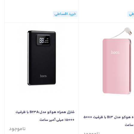
طی
خرید اقساطی
شارژر همراه هوکو مدل ََB23A با ظرفیت
شارژر همراه هوکو مدل B13 با ظرفیت 5000
15000 میلی آمپر ساعت
 ساعت
ناموجود