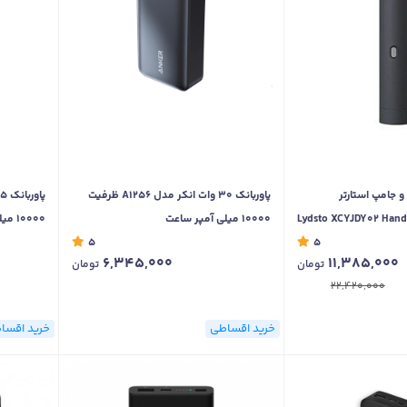
 و جامپ استارتر
پاوربانک 30 وات انکر مدل A1256 ظرفیت
Lydsto XCYJDY02 Handheld 3
10000 میلی آمپر ساعت
10000 میلی آمپر ساعت
5
5
6,345,000
11,385,000
تومان
تومان
22,420,000
خرید اقساطی
خرید اقسا