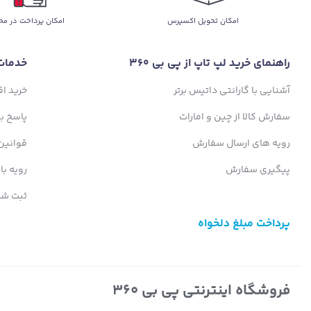
اﻣﮑﺎن ﺗﺤﻮﯾﻞ اﮐﺴﭙﺮس
امکان پرداخت در مح
راهنمای خرید لپ تاپ از پی بی 360
خدمات
آشنایی با گارانتی داتیس برتر
خرید ا
سفارش کالا از چین و امارات
پاسخ ب
رویه های ارسال سفارش
قوانین
پیگیری سفارش
رویه با
ثبت شک
پرداخت مبلغ دلخواه
فروشگاه اینترنتی پی بی 360