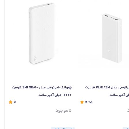
پاوربانک شیائومی مدل PLM18ZM ظرفیت
پاوربانک شیائومی مدل ZMI QB810 ظرفیت
10000 میلی آمپر ساعت
4
4.25
ناموجود