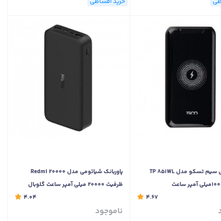
طی
خرید اقساطی
پاوربانک بی سیم تسکو مدل TP 851WL
پاوربانک شیائومی مدل Redmi 20000
ظرفیت 20000 میلی آمپر ساعت گلوبال
4.04
4.67
ناموجود