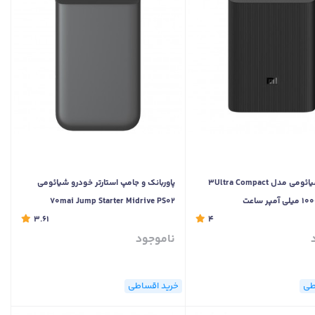
پاوربانک شیائومی مدل 3Ultra Compact
پاوربانک و جامپ استارتر خودرو شیائومی
70mai Jump Starter Midrive PS02
3.61
11100mAh
4
ناموجود
طی
خرید اقساطی