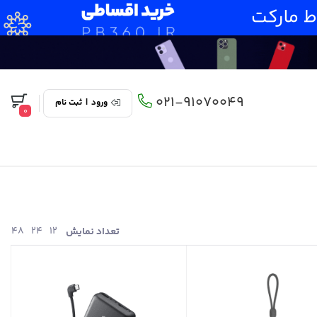
021-91070049
ورود
|
ثبت نام
0
48
24
12
تعداد نمایش