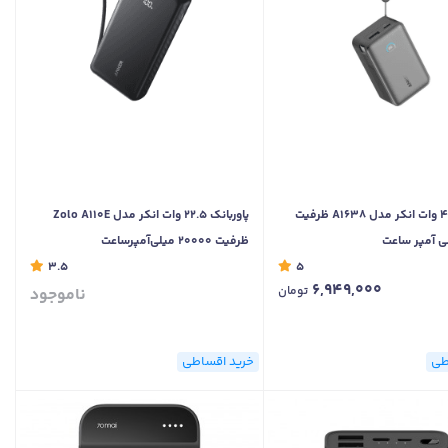
پاوربانک 45 وات انکر مدل A1638 ظرفیت
پاوربانک 22.5 وات انکر مدل Zolo A110E
ظرفیت 20000 میلی‌آمپرساعت
3.5
5
6,949,000
تومان
ناموجود
طی
خرید اقساطی