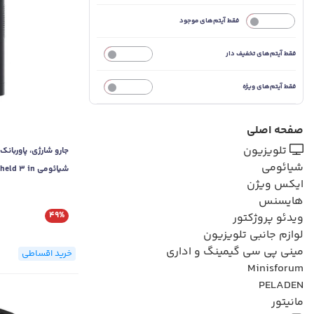
خیر
فقط آیتم‌های موجود
فقط آیتم‌های تخفیف دار
خیر
فقط آیتم‌های ویژه
خیر
صفحه اصلی
تلویزیون
جارو شارژی، پاوربانک
شیائومی
شیائومی  in
ایکس ویژن
1
هایسنس
49%
ویدئو پروژکتور
لوازم جانبی تلویزیون
مینی پی سی گیمینگ و اداری
خرید اقساطی
Minisforum
PELADEN
مانیتور