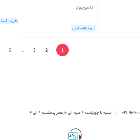
ناموجود
خرید اقسا
خرید اقساطی
6
...
3
2
1
021-91070
|
شنبه تا چهارشنبه 9 صبح الی 18 عصر پنجشنبه 9 الی 14