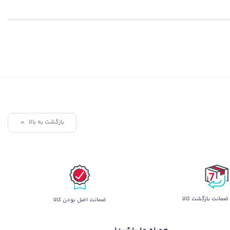
ر
Xiaomi TV Max 85 2025
با
اندازه 85 اینچش
انگار شما رو می‌بره توی
ان که انگار می‌تونید دستتون رو دراز کنید و دنیای کارتون رو لمس کنید.
 هیچ حرکتی از چشمتون دور نمونه. توی
پی بی 360
، ما همیشه دنبال
بازگشت به بالا
ضمانت بازگشت کالا
ضمانت اصل بودن کالا