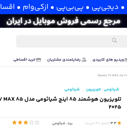
ویدیو های کاربردی
رضایتمندی مشتریان
خرید اقساطی
شیائومی
تلویزیون
شیائومی
/
/
تلویزیون هوشمند 85 اینچ شی
2025
برند:
شیائومی
3.3
(
امتیاز
30
خریدار
)