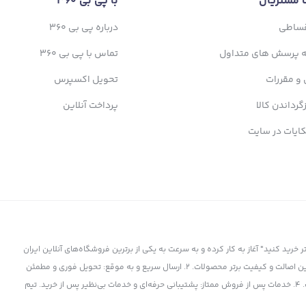
 مشتریان
با پی بی 360
قساطی
درباره پی بی 360
ه پرسش های متداول
تماس با پی بی 360
 و مقررات
تحویل اکسپرس
زگرداندن کالا
پرداخت آنلاین
ایات در سایت
ز سال 1398 با شعار "کمتر بپردازید، بیشتر خرید کنید" آغاز به کار کرده و به سرعت به یکی از برترین فروشگاه‌های آنلاین ایران
تبدیل شده است. چرا پی بی 360 انتخاب برتر است؟ 1. کالای اورجینال و باکیفیت: تضمین اصالت و کیفیت برتر محصولات. 2. ارسال سریع و به موقع: تحویل فوری و مطمئن
کالا به دست شما. 3. قیمت‌های رقابتی: بهترین قیمت‌ها در بازار برای برترین محصولات. 4. خدمات پس از فروش ممتاز: پشتیبانی حرفه‌ای و خدمات بی‌نظیر پس از خرید. تیم