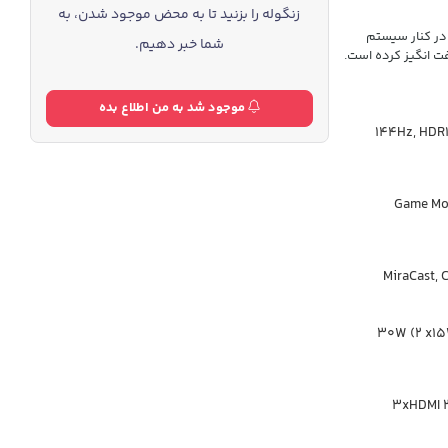
زنگوله را بزنید تا به محض موجود شدن، به
ویزیون شیائومی TV MAX 2025 با طراحی شیک و پنل QLED با رفرش ریت 144Hz در کنار سیستم
شما خبر دهیم.
موجود شد به من اطلاع بده
144Hz,
HDR
Game Mo
30W (2 x1
3xHDMI 2