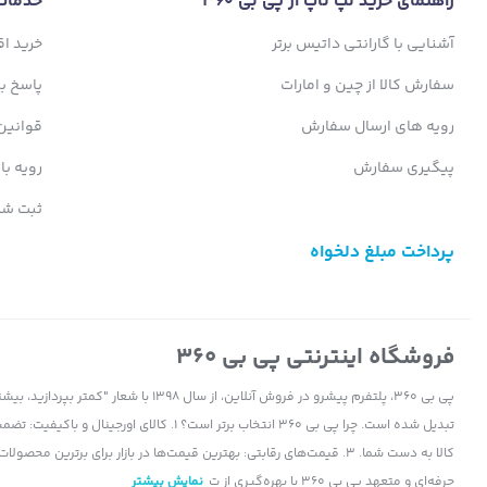
راهنمای خرید لپ تاپ از پی بی 360
خدمات
ROM (فضای ذخیره‌سازی): 32 گیگابایت
آشنایی با گارانتی داتیس برتر
خرید ا
سفارش کالا از چین و امارات
پاسخ ب
کیفیت تصویر، قلب تپنده این نمایشگر 85 اینچ
رویه های ارسال سفارش
قوانین
پیگیری سفارش
رویه با
ثبت شک
پرداخت مبلغ دلخواه
فروشگاه اینترنتی پی بی 360
پی بی 360، پلتفرم پیشرو در فروش آنلاین، ا
حرفه‌ای و متعهد پی بی 360 با بهره‌گیری از ت
نمایش بیشتر