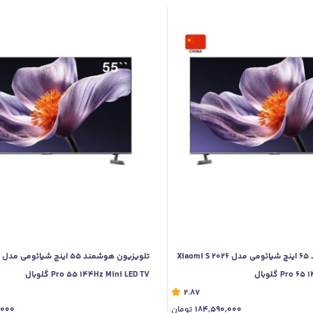
تلویزیون هوشمند 65 اینچ شیائومی مدل 2026 Xiaomi S
Pro گلوبال
Pro 55 144Hz Mini LED TV گلوبال
2.87
184,590,000
تومان
,000