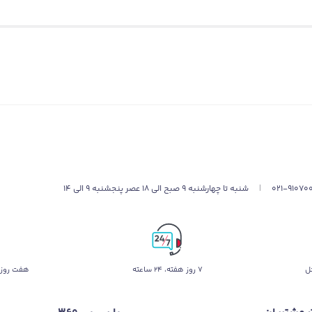
ی که بیشتر از همه به چشم میاد، کیفیت تصویره. این
صفحه‌نمایش عظیم
د
 نشستید و دارید انیمیشن مورد علاقه‌تون رو می‌بینید؛ رنگ‌ها انقدر زنده‌
لا اگه گیمرید، نرخ تازه‌سازی
144 هرتز
این
تلویزیون پیشرفته
باعث می‌شه
ن چیزیه که دنبالشید.
021-91070
|
شنبه تا چهارشنبه 9 صبح الی 18 عصر پنجشنبه 9 الی 14
ل
۷ روز ﻫﻔﺘﻪ، ۲۴ ﺳﺎﻋﺘﻪ
هفت روز 