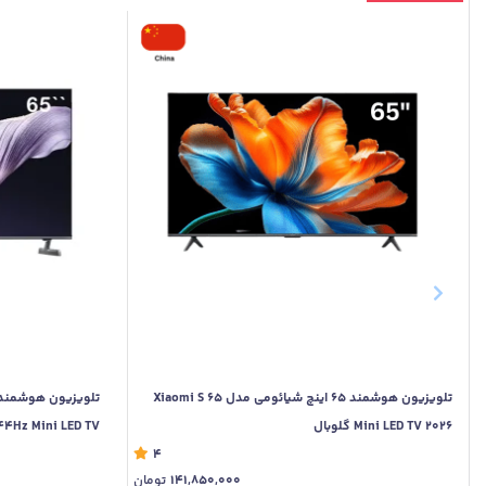
تلویزیون هوشمند 65 اینچ شیائومی مدل Xiaomi S 65
Mini LED TV 2026 گلوبال
 65 144Hz Mini LED TV
4
141,850,000
تومان