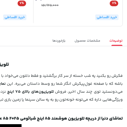
7%
7%
151,925,000
خرید اقساطی
خرید اقساطی
توضیحات
مشخصات محصول
بازخوردها
تلویزیون 85 
فکرش رو بکنید یه شب خسته از سر کار برگشتید و فقط دلتون می‌خواد با یه
باشه که با صفحه غول‌پیکرش انگار شما رو وسط داستان می‌بره. این
نما
می‌دونستید توی چند سال اخیر، فروش
تلویزیون‌های بالای 75 اینچ
نزدیک 50 درصد بیشتر شده؟ چون همه دنبال یه تجر
ویژگی‌هایی داره که می‌تونه خونه‌تون رو به یه سالن سینما یا زمین بازی ت
تماشای دنیا از دریچه تلویزیون هوشمند 85 اینچ شیائومی
x 85 2025