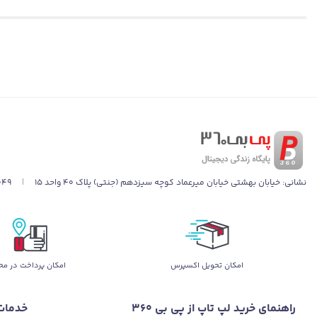
برای بازی کردن و لذت بردن از بازی، چیزی بیشتر از نمایشگری باکیفیت
قابلیت‌هایی باشد که به طور کامل از حالت گیمینگ پشتیبانی کرده و در چنین مواقعی مشکل
2.5K
است که می‌تواند تصاویر را با کیفیت و وضوح فوق‌العاده‌ای به نمایش
نوع
DCI-P3
و سرعت پاسخگویی 3 میلی‌ثانیه از مشخصا
همچ
است که باعث استفاده راحت از آن در شرایط پرنور می‌شود.
نشانی:
خیابان بهشتی خیابان میرعماد کوچه سیزدهم (جنتی) پلاک ۴۰ واحد ۱۵
|
049
بررسی سیستم صوتی لپ تاپ
اﻣﮑﺎن ﺗﺤﻮﯾﻞ اﮐﺴﭙﺮس
امکان پرداخت در مح
ایسوس از 4 بلندگوی 2 واتی برند ایسوس استفاده شده است. این 4 بلندگو علاوه بر بلندی صدای مناسب، کیفیت بسیار خوبی نیز دارند. وجود تکنولوژی‌هایی همچون
خروجی از این محصول نیز شده است.
راهنمای خرید لپ تاپ از پی بی 360
خدمات