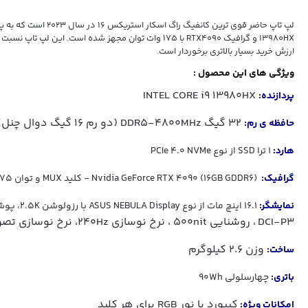
13980HX و گرافیک RTX4090 با 175 وات توان مجهز شده است. این لپ 
ارزش خرید بسیار بالاتری برخوردار است.
ویژگی های این محصول :
INTEL CORE i9 13980HX
پردازنده:
32 گیگ DDR5-4800MHz (دو رم 16 گیگ دوال چنل)
حافظه ی رم:
هارد:
1 ترا SSD از نوع PCIe 4.0 NVMe
گرافیک:
(16GB GDDR6) Nvidia GeForce RTX 4090 - کلید MUX و توان 175 وات
نمایشگر:
16.1 اینچ مات از نوع ASUS NEBULA Display با رزولوشن 2.5K، پوشش رنگ
DCI-P3
، روشنایی 500nit ، نرخ نوسازی 240Hz، نرخ نوسازی تصویر 3ms
وزن 2.6 کیلوگرم
ساخت:
باتری:
چهارسلولی 90Wh
کیبورد با نور RGB برای هر کلید
امکانات ویژه: