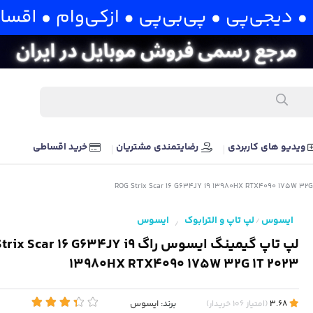
ویدیو های کاربردی
رضایتمندی مشتریان
خرید اقساطی
ایسوس
لپ تاپ و الترابوک
ایسوس
/
/
لپ تاپ گیمینگ ایسوس راگ Scar 16 G634JY i9
13980HX RTX4090 175W 32G 1T 2023
برند:
ایسوس
3.68
(
امتیاز
106
خریدار
)