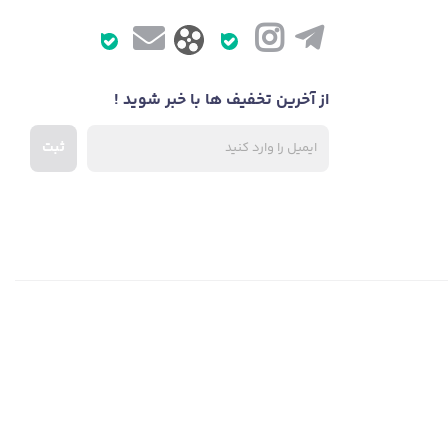
از آخرین تخفیف ها با خبر شوید !
زنده‌های فعلی مجهز شده است و همین مورد است که می‌تواند تاثیر بسیار
ثبت
و این مدل می‌تواند هر کاربر با هر سطح نیازی را کاملا راضی کند. در بخش
استفاده شده است که سرعت و قدرت بسیار عالی را دارد. این پردازنده سرعتی در بازه 1.6 تا 5.6 گیگاهرتز دارد و از 24 هسته و 32 رشته تشکیل شده است. همچنین 36
، از پردازنده انویدیا مدل
RTX 4090
استفاده شده که از 16 گیگابایت
ROG BOOS
بهره می‌برد.
بوده و همچنین با توجه به وجود دو اسلات مجزا، می‌توان رم دیگری را تا سقف 64 گیگابایت به دستگاه اضافه کرده و لپ