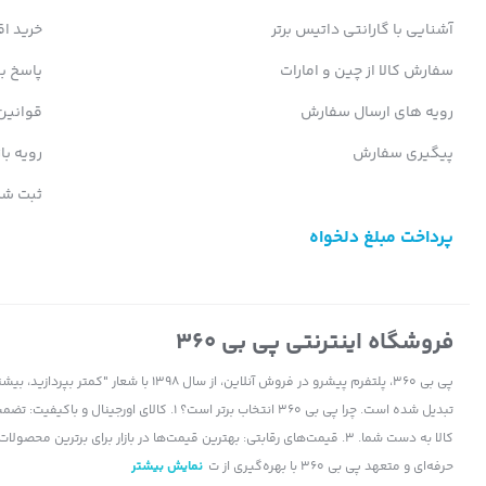
آشنایی با گارانتی داتیس برتر
خرید ا
سفارش کالا از چین و امارات
پاسخ ب
پردازنده‌هایی جدید از نسل جدید
رویه های ارسال سفارش
قوانین
لپ تاپ گیمینگ ایسوس راگ
Y i9 13980HX RTX4090 175W 32G 1T 2023
پیگیری سفارش
رویه با
زیادی در انتخاب این مدل بگذارد. گیمرها و افرادی که لپ‌تاپی قدرتمند را 
ثبت شک
پردازنده اصلی از پردازنده اینتل مدل
CORE i9 13980HX
پرداخت مبلغ دلخواه
مگابایت حافظه کش نیز در این بخش به‌کار رفته است. اما در بخش پرداز
حافظه اختصاصی از نوع
DDR6
نیز بهره می‌برد. این پردازنده گرافیکی از
فروشگاه اینترنتی پی بی 360
پی بی 360، پلتفرم پیشرو در فروش آنلاین، ا
میزان رم و حافظه داخلی لپ تاپ
لپ تاپ ایسوس راگ 16 مدل 2023 دارای 32 گیگابایت حافظه رم است. این رم از نوع
حرفه‌ای و متعهد پی بی 360 با بهره‌گیری از ت
نمایش بیشتر