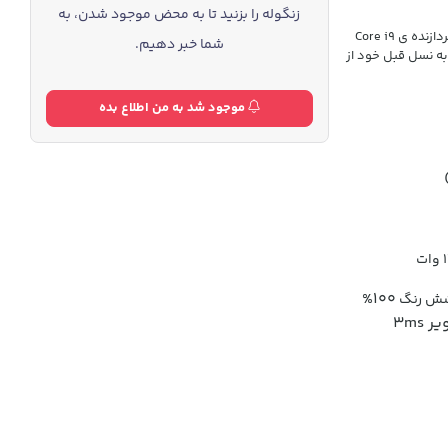
زنگوله را بزنید تا به محض موجود شدن، به
لپ تاپ حاضر قوی ترین کانفیگ راگ اسکار استریکس 16 در سال 2023 است که به پردازنده ی Core i9
شما خبر دهیم.
تاپ نسبت به نسل قبل خود از
موجود شد به من اطلاع بده
100%