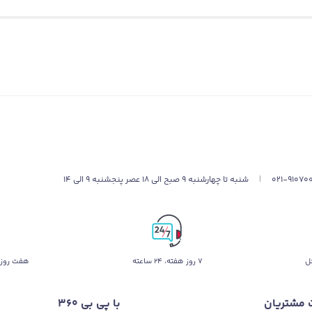
 و بدون نقص جذاب نخواهد بود. برای گیمرها بسیار مهم است که صحنه‌های
 و نقصی در آن به چشم نخورد. لپ تاپ گیمینگ ایسوس راگ استریکس اسکار 16 مدل 2023 دارای ن
 دربیاورد. پنل این نمایشگر از نوع
ASUS NEBULA DISPLAY
ت دیگر نمایشگر این لپ تاپ جدید و جذاب است. همچنین وجود تکنولوژی‌های جدید
ون G-SYNC، DC DIMMING، DOLBY VISION و گواهینامه PANTONE از جمله مهم‌ترین ویژگی‌های به‌کار رفته در ا
021-91070
|
شنبه تا چهارشنبه 9 صبح الی 18 عصر پنجشنبه 9 الی 14
ل
۷ روز ﻫﻔﺘﻪ، ۲۴ ﺳﺎﻋﺘﻪ
هفت روز 
 مشتریان
با پی بی 360