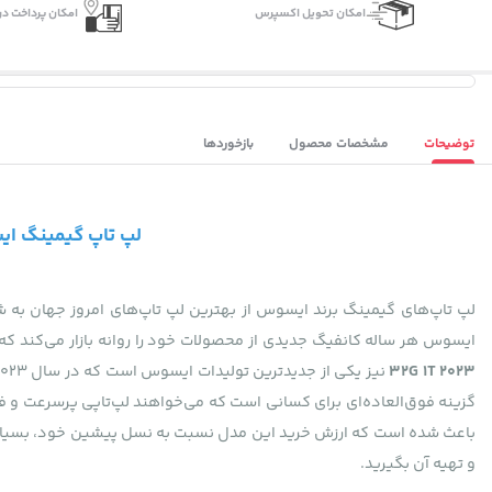
اﻣﮑﺎن ﺗﺤﻮﯾﻞ اﮐﺴﭙﺮس
امکان پرداخت در
توضیحات
مشخصات محصول
بازخوردها
لپ تاپ گیمینگ ایسوس راگ 80HX RTX4090 175W 32G 1T 2023
لپ تاپ‌های گیمینگ برند ایسوس از بهترین لپ تاپ‌های امروز جهان به ش
ایسوس هر ساله کانفیگ جدیدی از محصولات خود را روانه بازار می‌کند
32G 1T 2023
باعث شده است که ارزش خرید این مدل نسبت به نسل پیشین خود، بسیار بیش
و تهیه آن بگیرید.