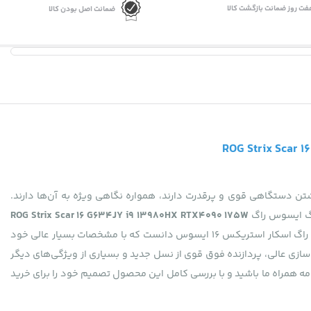
فت روز ضمانت بازگشت کالا
ضمانت اصل بودن کالا
تن دستگاهی قوی و پرقدرت دارند، همواره نگاهی ویژه به آن‌ها دارند.
نگ ایسوس راگ
ROG Strix Scar 16 G634JY i9 13980HX RTX4090 175W
نیز یکی از جدیدترین تولیدات ایسوس است که در سال 2023 میلادی وارد بازار شده است. این محصول گیمینگ را باید قوی‌ترین کانفیگ راگ اسکار استریکس 16 ایسوس دانست که با مشخصات بسیار عالی خود
 پرسرعت و فوق حرفه‌ای را در اختیار داشته باشند. نمایشگر 16 اینچی با رزولوشن و نرخ نوسازی عالی، پردازنده فوق قوی از نسل جدید و بسیاری از ویژگی‌های دیگر
ه همراه ما باشید و با بررسی کامل این محصول تصمیم خود را برای خرید