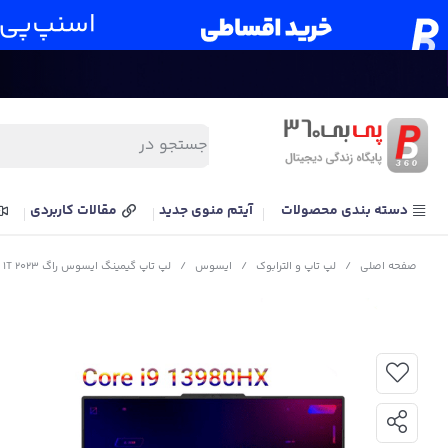
دسته بندی محصولات
آیتم منوی جدید
مقالات کاربردی
صفحه اصلی
/
لپ تاپ و الترابوک
/
ایسوس
/
لپ تاپ گیمینگ ایسوس راگ ROG Strix Scar 16 G634JY i9 13980HX RTX4090 175W 32G 1T 2023