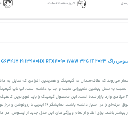
 محل
۷ روز ﻫﻔﺘﻪ، ۲۴ ﺳﺎﻋﺘﻪ
ه
ROG Strix Scar 16 G634JY i9 139
مار می‌روند که علاقه‌مندان به گیمینگ و همچنین افرادی که تمایل به داش
 که نسبت به نسل پیشین تغییراتی مثبت و جذاب داشته است. لپ تاپ گیمی
گزینه فوق‌العاده‌ای برای کسانی است که می‌خواهند لپ‌تاپی
تر باشد. برای اطلاع از تمام ویژگی‌های این مدل جدید از ایسوس، در ادام