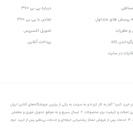
قساطی
درباره پی بی 360
ه پرسش های متداول
تماس با پی بی 360
 و مقررات
تحویل اکسپرس
ROG Strix Scar 16 G634J
از لحاظ پردازنده به جدید‌ترین و بهترین پردا
زگرداندن کالا
پرداخت آنلاین
برای کارهای سنگین خود نیاز دارند، به بخش پردازنده توجه ویژه‌ای می‌کنند 
ایات در سایت
نده گرافیکی، دیگر بخش مهم و ویژه این مدل از لپ تاپ‌های گیمینگ ایسوس
 ویژگی‌های دیگری همچون
ADVANCED OPTIMUS
، کلید
MUX
، توان 175 واتی و
T
ز سال 1398 با شعار "کمتر بپردازید، بیشتر خرید کنید" آغاز به کار کرده و به سرعت به یکی از برترین فروشگاه‌های آنلاین ایران
تبدیل شده است. چرا پی بی 360 انتخاب برتر است؟ 1. کالای اورجینال و باکیفیت: تضمین اصالت و کیفیت برتر محصولات. 2. ارسال سریع و به موقع: تحویل فوری و مطمئن
کالا به دست شما. 3. قیمت‌های رقابتی: بهترین قیمت‌ها در بازار برای برترین محصولات. 4. خدمات پس از فروش ممتاز: پشتیبانی حرفه‌ای و خدمات بی‌نظیر پس از خرید. تیم
DDR5 4800MHz