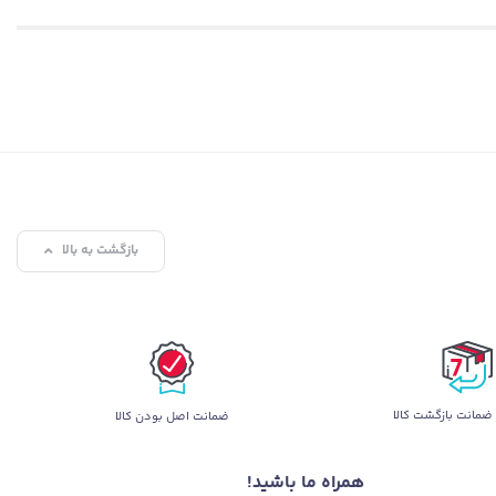
 جذاب بازی را با بالاترین کیفیت ببینند. همچنین نمایشگر نیز دارای
مایشگر 16 اینچی با رزولوشن
بوده و با نرخ نوسازی 240 هرتز، بهترین تکنولوژی را در اختیار کاربر قرار می‌دهد. این نرخ
نوسازی از هر گونه تاخیر و مشکلاتی مانند بریده بریده شدن تصاویر و جا ماندن آن‌ها جلوگیری می‌کند و نمایشگر را کاملا آماده نمایش بازی‌های مختلف و حتی سرعتی می‌کند. روشنایی 500 نیتسی، پوشش رنگ صد درصدی از
 در این صفحه نمایش به افزایش کیفیت آن کمک زیادی کرده است. فناوری‌هایی
ین نمایشگر هستند. در پایان باید اشاره کرد که پوشش ماتی روی نمایشگر لپ تاپ جدید ایسوس قرار گرفته
بازگشت به بالا
گیمرها علاوه بر تصویر، ممکن است به صدای باکیفیت و شفاف نیز اهمیت دهند. به همین دلیل است که ایسوس در محصولات جدید خود نگاهی ویژه به این بخش داشته است. در لپ تاپ گیمینگ راگ استریکس اسکار 16
ضمانت بازگشت کالا
ضمانت اصل بودن کالا
HIRES
و
DOLBY ATOMS
باعث بالاتر رفتن کیفیت صدای
همراه ما باشید!