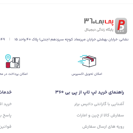
نشانی:
خیابان بهشتی خیابان میرعماد کوچه سیزدهم (جنتی) پلاک ۴۰ واحد ۱۵
|
049
اﻣﮑﺎن ﺗﺤﻮﯾﻞ اﮐﺴﭙﺮس
امکان پرداخت در مح
راهنمای خرید لپ تاپ از پی بی 360
خدمات
آشنایی با گارانتی داتیس برتر
خرید ا
سفارش کالا از چین و امارات
پاسخ ب
رویه های ارسال سفارش
قوانین