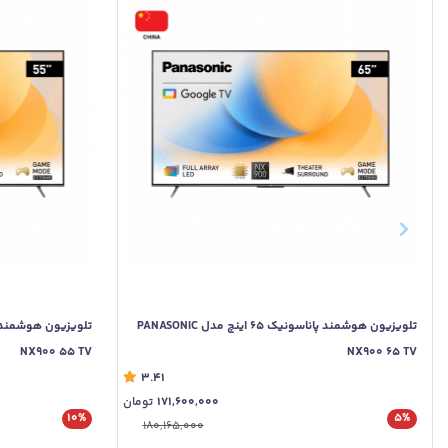
تلویزیون هوشمند پاناسونیک 65 اینچ مدل PANASONIC
NX900 55 TV
NX900 65 TV
3.41
171,600,000
تومان
10%
5%
180,165,000