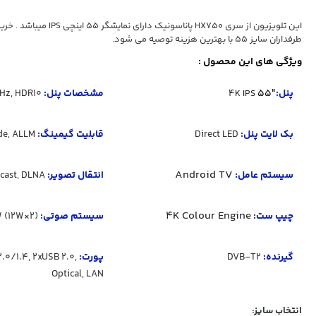
این تلویزیون از سری HX750 پاناسونیک دا
طرفداران سایز 55 با بهترین هزینه توصیه می شود.
ویژگی های این محصول :
پنل:
"55
مشخصات پنل:
Hz, HDR10
4K IPS
بک لایت پنل:
Direct LED
قابلیت گیمینگ:
e, ALLM
Android TV
سیستم عامل:
انتقال تصویر:
Chromecast, DLNA
4K Colour Engine
چیپ ست:
سیستم صوتی:
(2×24W (12W
گیرنده:
DVB-T2
پورت:
.0/1.4, 2xUSB 2.0,
Optical, LAN
انتخاب سایز: