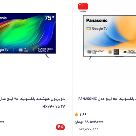
تلویزیون هوشمند پاناسونیک 55 اینچ مدل PANASONIC
MX740 75 TV
2.96
98,502,000
تومان
000
4%
109,077,000