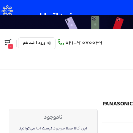
021-91070049
ورود
|
ثبت نام
0
ونیک 55 اینچ مدل PANASONIC HX750
ناموجود
این کالا فعلا موجود نیست اما می‌توانید