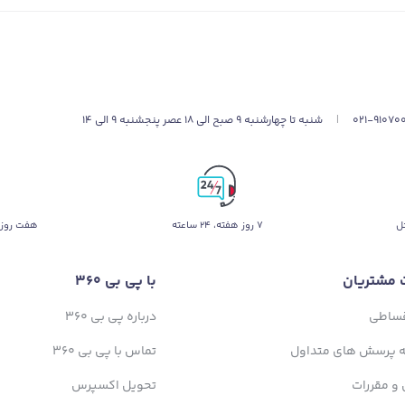
021-91070
|
شنبه تا چهارشنبه 9 صبح الی 18 عصر پنجشنبه 9 الی 14
ل
۷ روز ﻫﻔﺘﻪ، ۲۴ ﺳﺎﻋﺘﻪ
هفت روز 
 مشتریان
با پی بی 360
قساطی
درباره پی بی 360
ه پرسش های متداول
تماس با پی بی 360
 و مقررات
تحویل اکسپرس