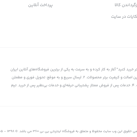
زگرداندن کالا
پرداخت آنلاین
ایات در سایت
ز سال 1398 با شعار "کمتر بپردازید، بیشتر خرید کنید" آغاز به کار کرده و به سرعت به یکی از برترین فروشگاه‌های آنلاین ایران
تبدیل شده است. چرا پی بی 360 انتخاب برتر است؟ 1. کالای اورجینال و باکیفیت: تضمین اصالت و کیفیت برتر محصولات. 2. ارسال سریع و به موقع: تحویل فوری و مطمئن
کالا به دست شما. 3. قیمت‌های رقابتی: بهترین قیمت‌ها در بازار برای برترین محصولات. 4. خدمات پس از فروش ممتاز: پشتیبانی حرفه‌ای و خدمات بی‌نظیر پس از خرید. تیم
ی حقوق این وب سایت محفوظ و متعلق به فروشگاه اینترنتی پی بی 360 می باشد. © 1398 - 1405