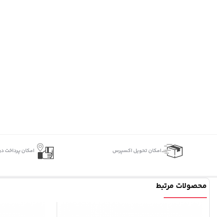
اﻣﮑﺎن ﺗﺤﻮﯾﻞ اﮐﺴﭙﺮس
امکان پرداخت در
محصولات مرتبط