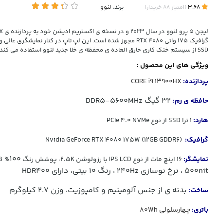
برند:
لنوو
3.68
(
امتیاز
88
خریدار
)
SSD از سیستم خنک کاری خارق العاده ی محفظه ی خلا جدید لنوو استفاده می کند!
ویژگی های این محصول :
پردازنده:
CORE i9 13900HX
32 گیگ DDR5-5600MHz
حافظه ی رم:
هارد:
1 ترا SSD از نوع PCIe 4.0 NVMe
گرافیک:
(12GB GDDR6) Nvidia GeForce RTX 4080 175W
100% sRGB
نمایشگر:
16 اینچ مات از نوع IPS LCD با رزولوشن 2.5K، پوشش رنگ
500nit ، نرخ نوسازی 240Hz ، رنگ 10 بیتی، دارای HDR400
بدنه ی از جنس آلومینیم و کامپوزیت، وزن 2.7 کیلوگرم
ساخت:
باتری:
چهارسلولی 80Wh