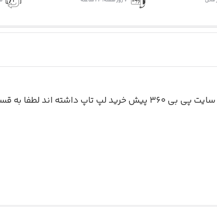
 محل
۷ روز ﻫﻔﺘﻪ، ۲۴ ﺳﺎﻋﺘﻪ
ه
 داشته اند لطفا به قسمت