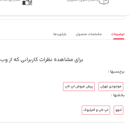
اﻣﮑﺎن ﺗﺤﻮﯾﻞ اﮐﺴﭙﺮس
امکان پرداخت در
توضیحات
مشخصات محصول
بازخوردها
برای مشاهده نظرات کاربرانی که از وب سایت پی بی ٣۶٠ پیش خرید لپ تاپ
برچسبها :
موجودی تهران
پیش فروش لپ تاپ
بخشها :
لنوو
لپ تاپ و الترابوک