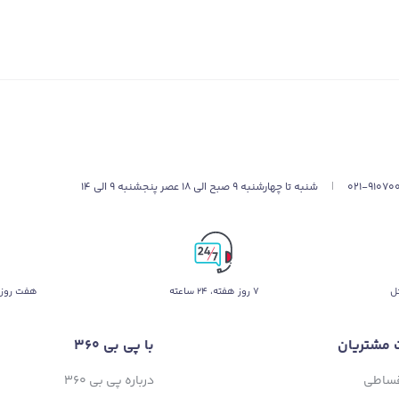
021-91070
|
شنبه تا چهارشنبه 9 صبح الی 18 عصر پنجشنبه 9 الی 14
ل
۷ روز ﻫﻔﺘﻪ، ۲۴ ﺳﺎﻋﺘﻪ
هفت روز 
 مشتریان
با پی بی 360
قساطی
درباره پی بی 360