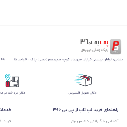
نشانی:
خیابان بهشتی خیابان میرعماد کوچه سیزدهم (جنتی) پلاک ۴۰ واحد ۱۵
|
049
اﻣﮑﺎن ﺗﺤﻮﯾﻞ اﮐﺴﭙﺮس
امکان پرداخت در مح
راهنمای خرید لپ تاپ از پی بی 360
خدمات
آشنایی با گارانتی داتیس برتر
خرید ا