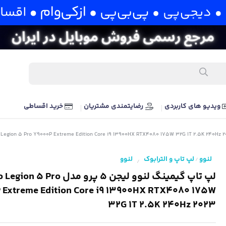
ویدیو های کاربردی
رضایتمندی مشتریان
خرید اقساطی
لنوو
لپ تاپ و الترابوک
لنوو
/
/
لپ تاپ گیمینگ لنوو لیجن 5 پرو مدل Pro
 Extreme Edition Core i9 13900HX RTX4080 175W
32G 1T 2.5K 240Hz 2023