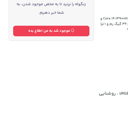
زنگوله را بزنید تا به محض موجود شدن، به
شما خبر دهیم.
لیجن 5 پرو لنوو در سال 2023 و در نسخه ی اکستریم ادیشن خود به پردازنده ی Core i9 13900HX و
گرافیک 175 واتی RTX 4080 مجهز شده است. این لپ تاپ در کنار نمایشگری عالی و 32 گیگ رم و 1 ترا
موجود شد به من اطلاع بده
، روشنایی