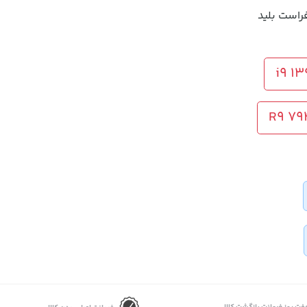
راست بلید
i9 1
R9 79