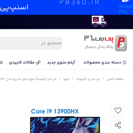
دسته بندی محصولات
آیتم منوی جدید
مقالات کاربردی
صفحه اصلی
/
لپ تاپ و الترابوک
/
لنوو
/
لپ تاپ گیمینگ لنوو لیجن 5 پرو مدل Lenovo Legion 5 Pro Y9000P Extreme Edition Core i9 13900HX RTX4080 175W 32G 1T 2.5K 240Hz 2023