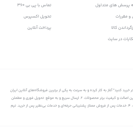
ه پرسش های متداول
تماس با پی بی 360
 و مقررات
تحویل اکسپرس
زگرداندن کالا
پرداخت آنلاین
ایات در سایت
ز سال 1398 با شعار "کمتر بپردازید، بیشتر خرید کنید" آغاز به کار کرده و به سرعت به یکی از برترین فروشگاه‌های آنلاین ایران
تبدیل شده است. چرا پی بی 360 انتخاب برتر است؟ 1. کالای اورجینال و باکیفیت: تضمین اصالت و کیفیت برتر محصولات. 2. ارسال سریع و به موقع: تحویل فوری و مطمئن
کالا به دست شما. 3. قیمت‌های رقابتی: بهترین قیمت‌ها در بازار برای برترین محصولات. 4. خدمات پس از فروش ممتاز: پشتیبانی حرفه‌ای و خدمات بی‌نظیر پس از خرید. تیم