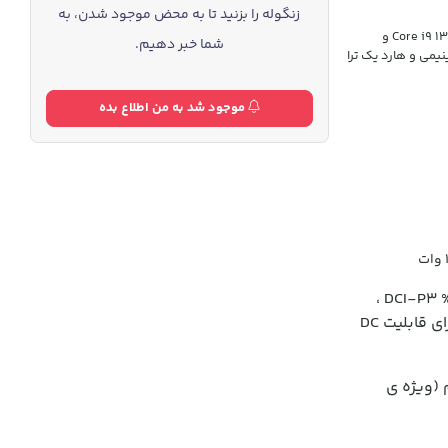
زنگوله را بزنید تا به محض موجود شدن، به
بهترین کانفیگ لپ تاپ ایسوس تاف 17 اینچی در سال 2023 دارای پردازنده ی Core i9 13900H و
شما خبر دهیم.
شگر 2.5K با نرخ 240Hz و بدنه ی آلومینیمی و هارد یک ترا
موجود شد به من اطلاع بده
،
روشنایی 300nit ، نرخ نوسازی 240Hz، زمان پاسخگویی 3ms، دارای قابلیت DC
(ویژه ی