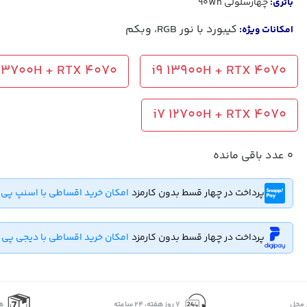
باتری:
چهارسلولی 90Wh
کیبورد با نور RGB، وبکم
امکانات ویژه:
 13700H + RTX 4070
i9 13900H + RTX 4070
i7 12700H + RTX 4070
0
عدد باقی مانده
پرداخت در چهار قسط بدون کارمزد
امکان خرید اقساطی با اسنپ پی
پرداخت در چهار قسط بدون کارمزد
امکان خرید اقساطی با دیجی پی
 محل
۷ روز ﻫﻔﺘﻪ، ۲۴ ﺳﺎﻋﺘﻪ
ه