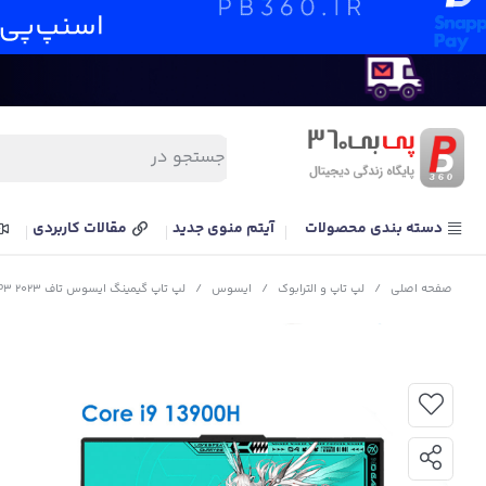
دسته بندی محصولات
آیتم منوی جدید
مقالات کاربردی
صفحه اصلی
/
لپ تاپ و الترابوک
/
ایسوس
/
لپ تاپ گیمینگ ایسوس تاف ASUS TUF F17 FX707VI i9 13900H RTX4070 140W 1T 2.5K 240Hz 100% DCI-P3 2023