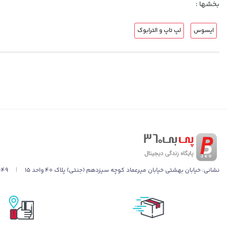
بخشها :
ایسوس
لپ تاپ و الترابوک
نشانی:
خیابان بهشتی خیابان میرعماد کوچه سیزدهم (جنتی) پلاک ۴۰ واحد ۱۵
|
049