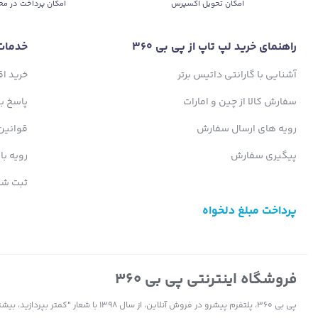
اﻣﮑﺎن ﺗﺤﻮﯾﻞ اﮐﺴﭙﺮس
امکان پرداخت در مح
راهنمای خرید لپ تاپ از پی بی 360
خدمات
آشنایی با گارانتی داتیس برتر
خرید ا
سفارش کالا از چین و امارات
پاسخ ب
رویه های ارسال سفارش
قوانین
پیگیری سفارش
رویه با
ثبت شک
پرداخت مبلغ دلخواه
فروشگاه اینترنتی پی بی 360
پی بی 360، پلتفرم پیشرو در فروش آنلاین، ا