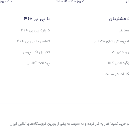
ل
۷ روز ﻫﻔﺘﻪ، ۲۴ ﺳﺎﻋﺘﻪ
هفت روز 
 مشتریان
با پی بی 360
قساطی
درباره پی بی 360
ه پرسش های متداول
تماس با پی بی 360
 و مقررات
تحویل اکسپرس
زگرداندن کالا
پرداخت آنلاین
ایات در سایت
ز سال 1398 با شعار "کمتر بپردازید، بیشتر خرید کنید" آغاز به کار کرده و به سرعت به یکی از برترین فروشگاه‌های آنلاین ایران