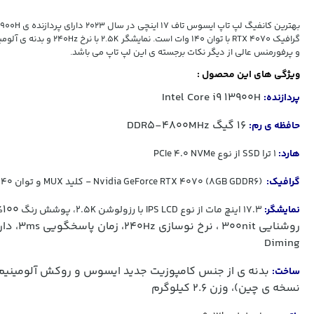
گرافیک RTX 4070 با توان 140 وات است. نمای
و پرفورمنس عالی از دیگر نکات برجسته ی این لپ تاپ می باشد.
ویژگی های این محصول :
Intel Core i9 13900H
پردازنده:
16 گیگ DDR5-4800MHz
حافظه ی رم:
هارد:
1 ترا SSD از نوع PCIe 4.0 NVMe
گرافیک:
(8GB GDDR6) Nvidia GeForce RTX 4070 - کلید MUX و توان 140 وات
100% DCI-P3
نمایشگر:
17.3 اینچ مات از نوع IPS LCD با رزولوشن 2.5K، پوشش رنگ
Diming
بدنه ی از جنس کامپوزیت جدید ایسوس و روکش آلومینیم 
ساخت:
نسخه ی چین)، وزن 2.6 کیلوگرم