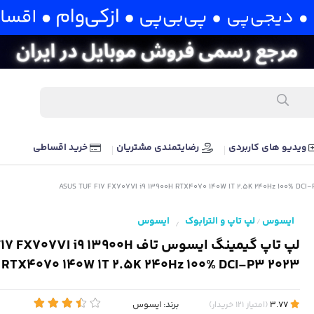
ویدیو های کاربردی
رضایتمندی مشتریان
خرید اقساطی
ایسوس
لپ تاپ و الترابوک
ایسوس
/
/
لپ تاپ گیمینگ ایسوس تاف VI i9 13900H
RTX4070 140W 1T 2.5K 240Hz 100% DCI-P3 2023
برند:
ایسوس
3.77
(
امتیاز
121
خریدار
)