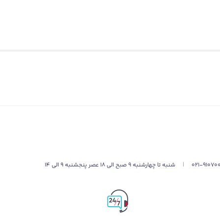
021-91070
|
شنبه تا چهارشنبه 9 صبح الی 18 عصر پنجشنبه 9 الی 14