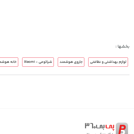
بخشها :
لوازم بهداشتی و نظافتی
جاروی هوشمند
شیائومی - Xiaomi
خانه هوشم
با LiDAR، هیچ نقطه‌ای از دید جارو پنهان نمی‌ماند