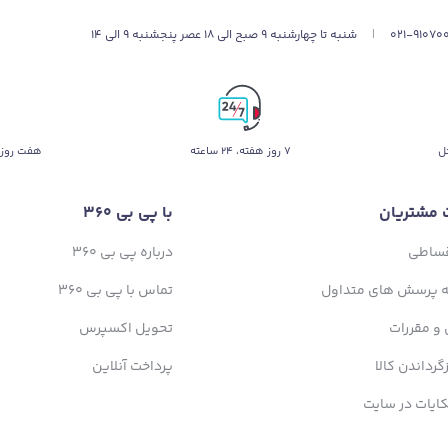
به فناوری پیشرفته ناوبری لیزری LiDAR مجهز است که با اسکن ۳۶۰ درجه از 
021-91070
|
شنبه تا چهارشنبه 9 صبح الی 18 عصر پنجشنبه 9 الی 14
 تکراری را حذف کرده و کارایی نظافت را به‌طور چشمگیری افزایش می‌دهد.
د، جارو بدون برخورد با وسایل یا گم‌شدن در فضا، محیط را تمیز و در نهای
ل
۷ روز ﻫﻔﺘﻪ، ۲۴ ﺳﺎﻋﺘﻪ
هفت روز 
 مشتریان
با پی بی 360
قساطی
درباره پی بی 360
ه پرسش های متداول
تماس با پی بی 360
 و مقررات
تحویل اکسپرس
زگرداندن کالا
پرداخت آنلاین
ایات در سایت