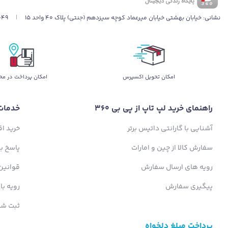
جارو رباتیک شیائومی S40 Pro
نشانی:
خیابان بهشتی خیابان میرعماد کوچه سیزدهم (جنتی) پلاک ۴۰ واحد ۱۵
|
049
هدفمند و با برنامه‌ریزی دقیق حرکت کند، تا هیچ نقطه‌ای از فضا تمیز نشده باقی نماند. با این قابلیت، جارو رباتیک S40 Pro مسیرهای
در هنگام
خرید جارو رباتیک شیائومی S40 Pro
مسیر، حتی در تاریکی نیز به‌درستی عمل می‌کند. به لطف این سیستم هوشمن
اﻣﮑﺎن ﺗﺤﻮﯾﻞ اﮐﺴﭙﺮس
امکان پرداخت در مح
صرفه‌جویی در زمان.
راهنمای خرید لپ تاپ از پی بی 360
خدمات
آشنایی با گارانتی داتیس برتر
خرید ا
سفارش کالا از چین و امارات
پاسخ ب
رویه های ارسال سفارش
قوانین
پیگیری سفارش
رویه با
ثبت شک
پرداخت مبلغ دلخواه