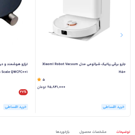
جارو برقی رباتیک شیائومی مدل Xiaomi Robot Vacuum
n Scale QWCFC001
H50
5
65,841,000
تومان
27%
خرید اقساطی
خرید اقساطی
توضیحات
مشخصات محصول
بازخوردها