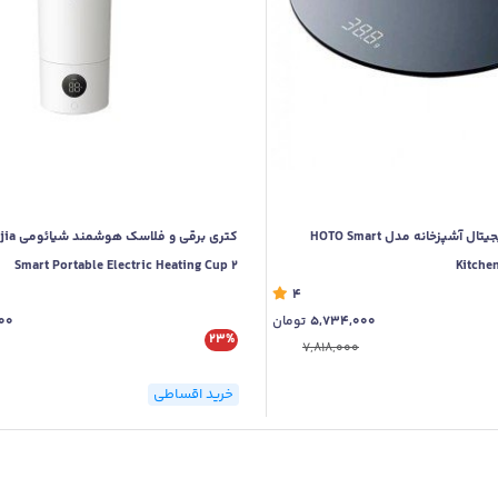
ترازو هوشمند و دیجیتال آشپزخانه مدل HOTO Smart
کتری برقی 
Smart Portable Electric Heating Cup 2
Kitche
4
5,734,000
تومان
00
23%
7,818,000
خرید اقساطی