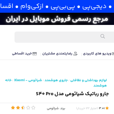
ویدیو های کاربردی
رضایتمندی مشتریان
خرید اقساطی
لوازم بهداشتی و نظافتی
جاروی هوشمند
شیائومی - Xiaomi
خانه
/
/
/
هوشمند
جارو رباتیک شیائومی مدل S40 Pro
برند:
شیائومی
3.01
(
امتیاز
122
خریدار
)