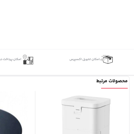
اﻣﮑﺎن ﺗﺤﻮﯾﻞ اﮐﺴﭙﺮس
امکان پرداخت در
محصولات مرتبط