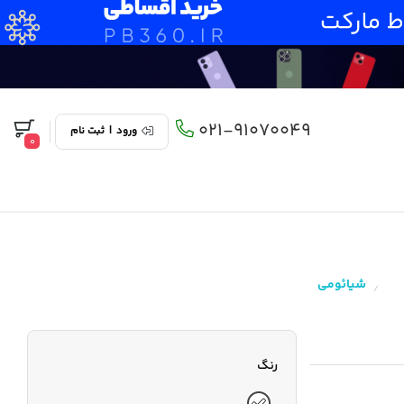
021-91070049
ورود
|
ثبت نام
0
شیائومی
/
رنگ