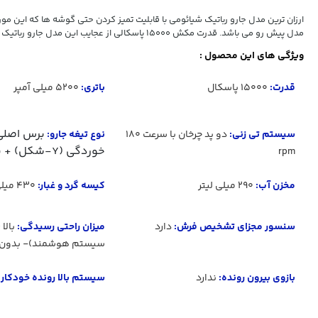
ارزان ترین مدل جارو رباتیک شیائومی با قابلیت تمیز کردن حتی گوشه ها که این مور
مدل پیش رو می باشد. قدرت مکش 15000 پاسکالی از عجایب این مدل جارو رباتیک می باشد.
ویژگی های این محصول :
قدرت
:
15000 پاسکال
باتری
:
5200 میلی آمپر
برس اصلی
سیستم تی زنی:
دو پد چرخان با سرعت ۱۸۰
نوع تیغه جارو:
خوردگی (Y-شکل) + برس جانبی
rpm
مخزن آب:
290 میلی لیتر
کیسه گرد و غبار:
430 میلی لیتر
سنسور مجزای تشخیص فرش
:
دارد
میزان راحتی رسیدگی:
بالا
سیستم هوشمند)- بدون 
بازوی بیرون رونده
:
ندارد
سیستم بالا رونده خودکار 