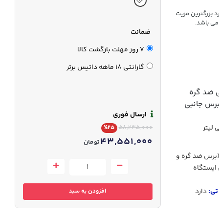
د بزرگترین مزیت
ضمانت
7 روز مهلت بازگشت کالا
گارانتی 18 ماهه داتیس برتر
 ضد گره
ارسال فوری
%25
58,235,000
43,551,000
تومان
 (برس ضد گره و
ایستگاه
تی:
دارد
افزودن به سبد