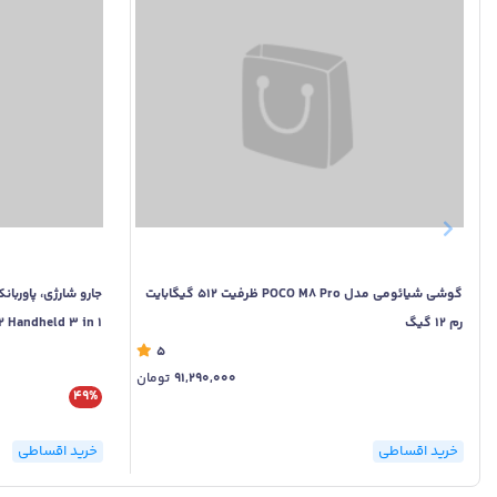
گوشی شیائومی مدل POCO M8 Pro ظرفیت 512 گیگابایت
رم 12 گیگ
 Handheld 3 in 1
5
91,290,000
تومان
49%
خرید اقساطی
خرید اقساطی