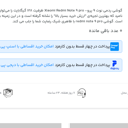
گوشی ردمی نوت 9 پرو- Xiaomi Redmi Note 9 pro 
نامید كه بهترین تجربه‌ی "ارزش خرید بسیار بالا" را نشانه گرفته است و در این زمینه
است. گوشی redmi note 9 pro با ظاهری شیک رضایت شما را جلب می كند.
0
عدد باقی مانده
پرداخت در چهار قسط بدون کارمزد
امکان خرید اقساطی با اسنپ پی
پرداخت در چهار قسط بدون کارمزد
امکان خرید اقساطی با دیجی پی
 محل
۷ روز ﻫﻔﺘﻪ، ۲۴ ﺳﺎﻋﺘﻪ
ه