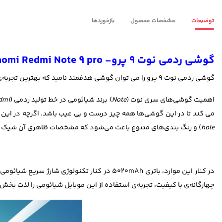
توضیحات
مشخصات محصول
بازخوردها
گوشی ردمی نوت 9 پرو- Xiaomi Redmi Note 9 pro ظرفیت 128 گیگابایت
گوشی ردمی نوت 9 پرو را مي­ توان گوشی هدفمند ناميد كه بهترين تجربه‌ی "ارزش خريد بسيار بالا" را نشانه گرفته است.
اهميت گوشی‌های سری نوت (
Note
) برند شيائومی در خط توليد ردمی (
dmi
می ‌كند تا در اين گوشی‌ها همه چيز درست و بی عيب باشد.
اگرچه در اين
hole
) و رنگ بندی­‌های متنوع باعث می­‌شود كه مشخصات ظاهری آن شيک و
در کنار این موارد، باتری 5020mAh در کنار تکنولوژی شارژ سریع شیائومی رضایت کامل مصرف کننده را به همراه دارد. علاوه بر این، پردازنده ی جدید
چهارگانه­‌ی با کیفیت، تجربه­‌ی استفاده از این موبایل شیائومی را لذت بخش 