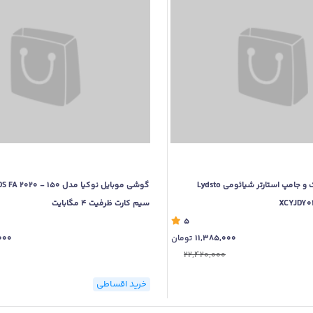
جارو شارژی، پاوربانک و جامپ استارتر شیائومی Lydsto
XCYJDY02
سیم‌ کارت ظرفیت 4 مگابایت
5
11,385,000
تومان
000
22,420,000
خرید اقساطی