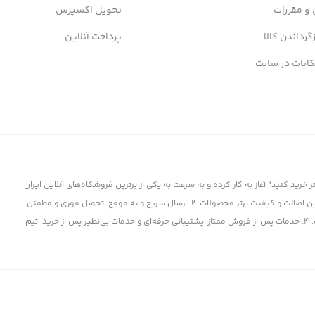
 و مقررات
تحویل اکسپرس
زگرداندن کالا
پرداخت آنلاین
ایات در سایت
ز سال 1398 با شعار "کمتر بپردازید، بیشتر خرید کنید" آغاز به کار کرده و به سرعت به یکی از برترین فروشگاه‌های آنلاین ایران
تبدیل شده است. چرا پی بی 360 انتخاب برتر است؟ 1. کالای اورجینال و باکیفیت: تضمین اصالت و کیفیت برتر محصولات. 2. ارسال سریع و به موقع: تحویل فوری و مطمئن
کالا به دست شما. 3. قیمت‌های رقابتی: بهترین قیمت‌ها در بازار برای برترین محصولات. 4. خدمات پس از فروش ممتاز: پشتیبانی حرفه‌ای و خدمات بی‌نظیر پس از خرید. تیم