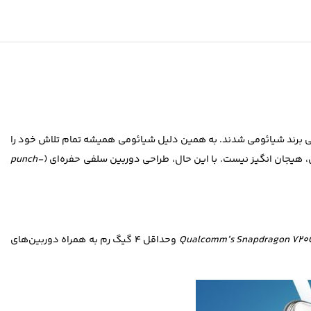
نی برند شيائومی شدند. به همين دليل شيائومی هميشه تمام تلاش خود را
هيجان انگيز نيست. با اين حال، طراحی دوربين سلفی حفره‌­ای (
punch-
Qualcomm’s Snapdragon 720
وحداقل 4 گیگ رم به همراه دوربین­‌های