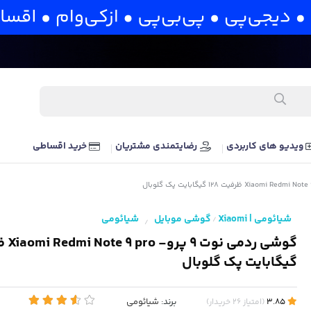
ویدیو های کاربردی
رضایتمندی مشتریان
خرید اقساطی
شیائومی | Xiaomi
گوشی موبایل
شیائومی
/
/
گیگابایت پک گلوبال
برند:
شیائومی
3.85
(
امتیاز
26
خریدار
)