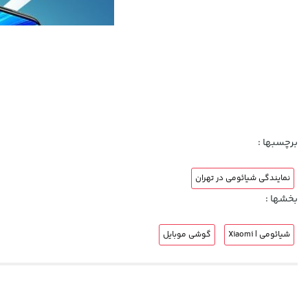
برچسبها :
نمایندگی شیائومی در تهران
بخشها :
شیائومی | Xiaomi
گوشی موبایل