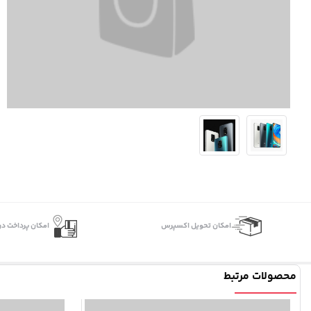
اﻣﮑﺎن ﺗﺤﻮﯾﻞ اﮐﺴﭙﺮس
امکان پرداخت در
محصولات مرتبط