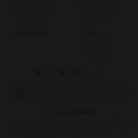
آشنایی با گارانتی داتیس برتر
خرید اقساطی
سفارش کالا از چین و امارات
پاسخ به پرسش های متداول
رویه های ارسال سفارش
قوانین و مقررات
پیگیری سفارش
رویه بازگرداندن کالا
ثبت شکایات در سایت
با پی بی 360
پرداخت مبلغ دلخواه
درباره پی بی 360
تماس با پی بی 360
تحویل اکسپرس
پرداخت آنلاین
ارسال
فروشگاه اینترنتی پی بی 360
پی بی 360، پلتفرم پیشرو در فروش آنلاین، از سال 1398 با شعار "کمتر بپردازید، بیشتر
خرید کنید" آغاز به کار کرده و به سرعت به یکی از برترین فروشگاه‌های آنلاین ایران
تبدیل شده است. چرا پی بی 360 انتخاب
نمایش بیشتر