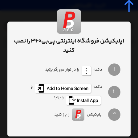
0
اپلیکیشن فروشگاه اینترنتی پی‌بی‌360 را نصب
کنید
صفحه اصلی
سبک زندگی
مسواک برقی شیائومی مدل میجیا T300
/
/
1
دکمه
را در نوار مرورگر بزنید.
دکمه
یا
2
را بزنید.
3
اپلیکیشن
را باز کنید.