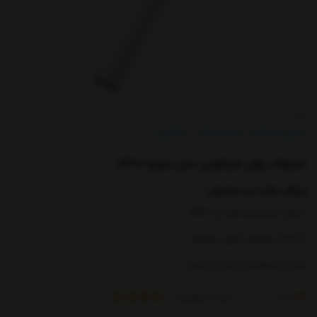
/
زیبایی و سلامت
سبک زندگی
شیائومی
/
مسواک برقی شیائومی مدل میجیا T300
ویژگی های این محصول :
دارای استاندارد ضد آب IPX7
3 حالت عملکرد قابل تنظیم
25 بار استفاده با یک بار شارژ
(
)
برند:
شیائومی
4.11
امتیاز
19
خریدار