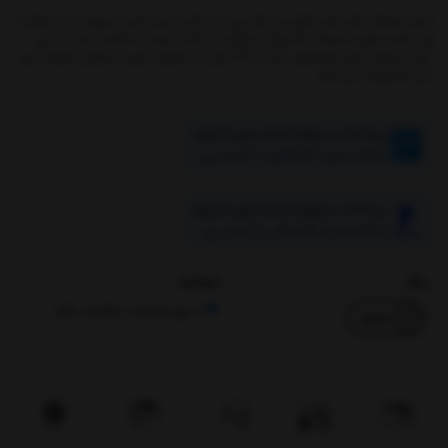
اخیرا مسواک های برقی نقش پر رنگ تری در زندگی ما پیدا کردن سهولت در استفاده
وزن کم و باطری قدرتمند (25 روز) از مزایای این گجت دوست داشتنی است.در این
میان مسواک برقی شیائومی مدل T300 یکی از با کیفیت ترین و مقرون بصرفه ترین
این محصولات می باشد.
پرداخت در چهار قسط بدون کارمزد
امکان خرید اقساطی با اسنپ پی
پرداخت در چهار قسط بدون کارمزد
امکان خرید اقساطی با دیجی پی
رنگ
ضمانت
7 روز ضمانت بازگشت کالا
سفید