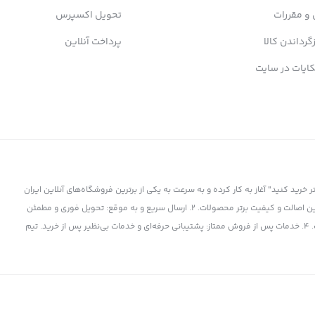
 و مقررات
تحویل اکسپرس
زگرداندن کالا
پرداخت آنلاین
ایات در سایت
ز سال 1398 با شعار "کمتر بپردازید، بیشتر خرید کنید" آغاز به کار کرده و به سرعت به یکی از برترین فروشگاه‌های آنلاین ایران
تبدیل شده است. چرا پی بی 360 انتخاب برتر است؟ 1. کالای اورجینال و باکیفیت: تضمین اصالت و کیفیت برتر محصولات. 2. ارسال سریع و به موقع: تحویل فوری و مطمئن
کالا به دست شما. 3. قیمت‌های رقابتی: بهترین قیمت‌ها در بازار برای برترین محصولات. 4. خدمات پس از فروش ممتاز: پشتیبانی حرفه‌ای و خدمات بی‌نظیر پس از خرید. تیم