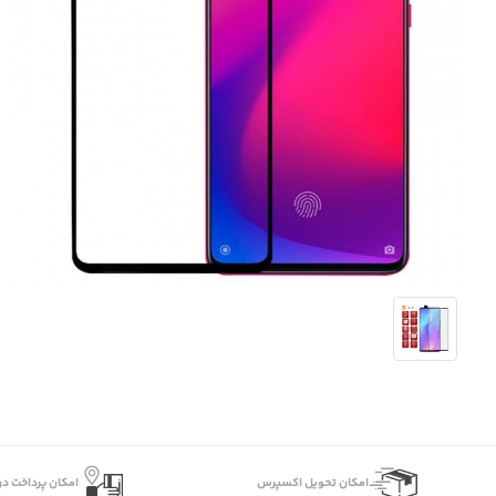
اﻣﮑﺎن ﺗﺤﻮﯾﻞ اﮐﺴﭙﺮس
امکان پرداخت در