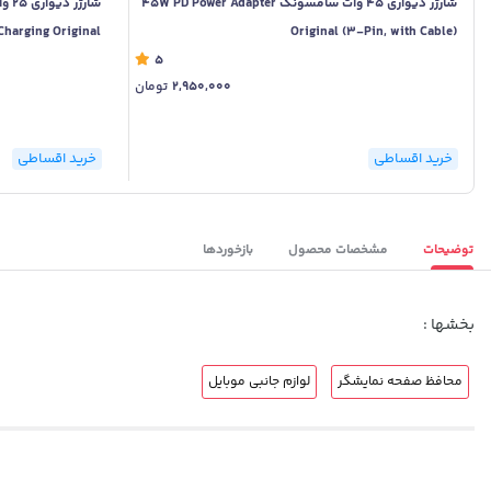
شارژر دیواری 45 وات سامسونگ 45W PD Power Adapter
Charging Original
Original (3-Pin, with Cable)
5
2,950,000
تومان
خرید اقساطی
خرید اقساطی
توضیحات
مشخصات محصول
بازخوردها
بخشها :
محافظ صفحه نمایشگر
لوازم جانبی موبایل