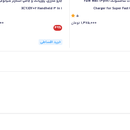
شارژر دیواری 25 وات سامسونگ (3pin) 25W Wall
XCYJDY02 Handheld 3 in 1
Charger for Super Fast 
5
1,475,000
تومان
000
49%
خرید اقساطی