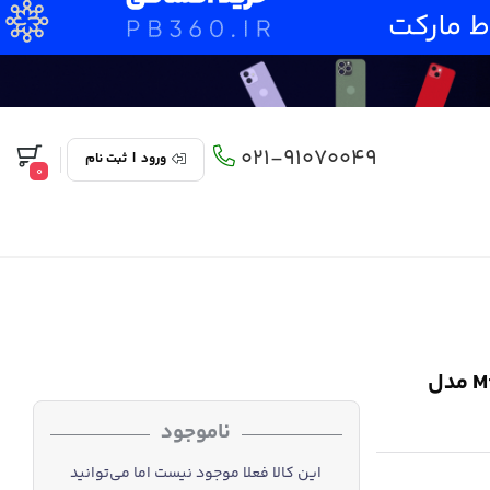
021-91070049
ورود
|
ثبت نام
0
محافظ فول چسب صفحه نمایشگر شیائومی مدل Mi 9T مدل
ناموجود
این کالا فعلا موجود نیست اما می‌توانید