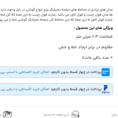
مدل های زیادی از محافظ های صفحه نمایشگر برای انواع گوشی در بازار وجود دارد ی
ها مدل فول چسب و فول کاور می باشد. عبارت فول چسب به این معنا که کل محا
عبارت فول کاور به این معنا که این محافظ کل صفحه نمایشگر گوشی شما را می پو
ویژگی های این محصول :
ضخامت 0.3 میلی متر
مقاوم در برابر ایجاد خط و خش
0
عدد باقی مانده
پرداخت در چهار قسط بدون کارمزد
امکان خرید اقساطی با اسنپ پی
پرداخت در چهار قسط بدون کارمزد
امکان خرید اقساطی با دیجی پی
 محل
۷ روز ﻫﻔﺘﻪ، ۲۴ ﺳﺎﻋﺘﻪ
ه