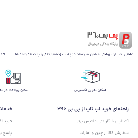
نشانی:
خیابان بهشتی خیابان میرعماد کوچه سیزدهم (جنتی) پلاک ۴۰ واحد ۱۵
|
049
اﻣﮑﺎن ﺗﺤﻮﯾﻞ اﮐﺴﭙﺮس
امکان پرداخت در مح
راهنمای خرید لپ تاپ از پی بی 360
خدمات
آشنایی با گارانتی داتیس برتر
خرید ا
سفارش کالا از چین و امارات
پاسخ ب