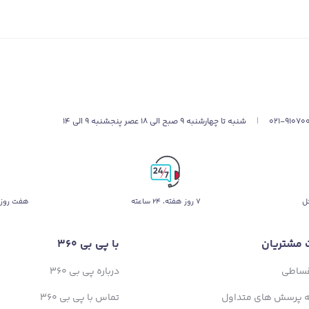
021-91070
|
شنبه تا چهارشنبه 9 صبح الی 18 عصر پنجشنبه 9 الی 14
ل
۷ روز ﻫﻔﺘﻪ، ۲۴ ﺳﺎﻋﺘﻪ
هفت روز 
 مشتریان
با پی بی 360
قساطی
درباره پی بی 360
ه پرسش های متداول
تماس با پی بی 360