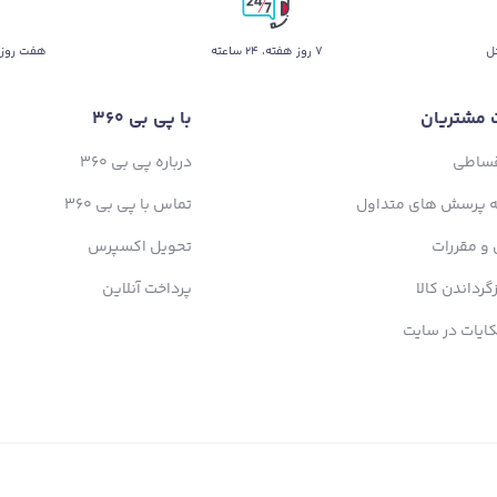
ل
۷ روز ﻫﻔﺘﻪ، ۲۴ ﺳﺎﻋﺘﻪ
هفت روز 
 مشتریان
با پی بی 360
قساطی
درباره پی بی 360
ه پرسش های متداول
تماس با پی بی 360
 و مقررات
تحویل اکسپرس
زگرداندن کالا
پرداخت آنلاین
ایات در سایت