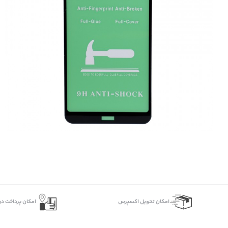
اﻣﮑﺎن ﺗﺤﻮﯾﻞ اﮐﺴﭙﺮس
امکان پرداخت در