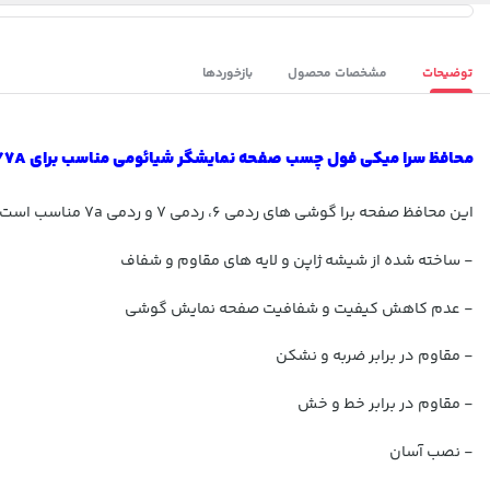
توضیحات
مشخصات محصول
بازخوردها
محافظ سرا میکی فول چسب صفحه نمایشگر شیائومی مناسب برای Redmi 6/7/7A :
این محافظ صفحه برا گوشی های ردمی 6، ردمی 7 و ردمی 7a مناسب است. بخاطر جنس سرامیکی آن از کیفیت بالایی برخوردار است و در ضربات آسیبی نمی بیند.
- ساخته شده از شيشه ژاپن و لايه های مقاوم و شفاف
- عدم كاهش كيفيت و شفافيت صفحه نمايش گوشی
- مقاوم در برابر ضربه و نشکن
- مقاوم در برابر خط و خش
- نصب آسان