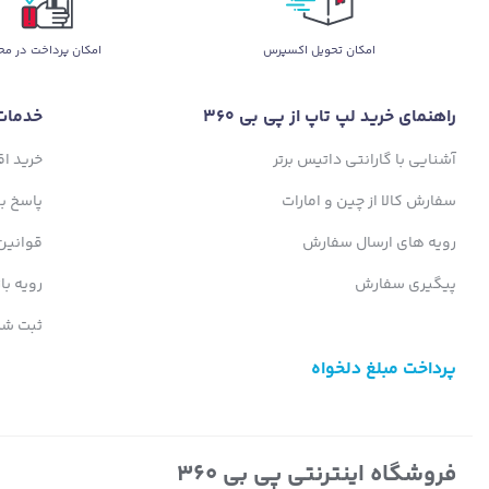
اﻣﮑﺎن ﺗﺤﻮﯾﻞ اﮐﺴﭙﺮس
امکان پرداخت در مح
راهنمای خرید لپ تاپ از پی بی 360
خدمات
آشنایی با گارانتی داتیس برتر
خرید ا
سفارش کالا از چین و امارات
پاسخ ب
رویه های ارسال سفارش
قوانین
پیگیری سفارش
رویه با
ثبت شک
پرداخت مبلغ دلخواه
فروشگاه اینترنتی پی بی 360