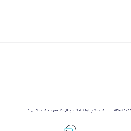
021-91070
|
شنبه تا چهارشنبه 9 صبح الی 18 عصر پنجشنبه 9 الی 14