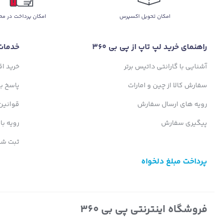
اﻣﮑﺎن ﺗﺤﻮﯾﻞ اﮐﺴﭙﺮس
امکان پرداخت در مح
راهنمای خرید لپ تاپ از پی بی 360
خدمات
آشنایی با گارانتی داتیس برتر
خرید ا
سفارش کالا از چین و امارات
پاسخ ب
رویه های ارسال سفارش
قوانین
پیگیری سفارش
رویه با
ثبت شک
پرداخت مبلغ دلخواه
فروشگاه اینترنتی پی بی 360