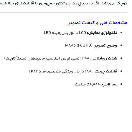
کوچک
می‌باشد. اگر به دنبال یک پروژکتور
جمع‌وجور با قابلیت‌های پایه
هستی
مشخصات فنی و کیفیت تصویر
تکنولوژی نمایش:
LCD با نور پس‌زمینه LED
وضوح تصویر:
1080p (Full HD)
شدت روشنایی:
300 انسی لومن (مناسب محیط‌های نسبتاً تاریک)
قابلیت چرخش:
180 درجه، ویژگی منحصربه‌فرد TK02
عمر لامپ:
50,000 ساعت
این پروژکتور با وجود اینکه کیفیت تصویر آن در حد مدل‌های حرفه‌ای نیس
امکانات و لوازم جانبی
ریموت کنترل
همراه برای کنترل آسان پروژکتور