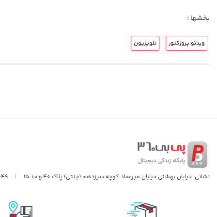
کابل برق
برای راه‌اندازی سریع و راحت
بخشها :
طراحی
قابل حمل و سبک
، مناسب برای جا‌به‌جایی
ویدئو پروژکتور
تلویزیون
چرا TK02 را انتخاب کنیم؟
ویدئو پروژکتور
LCD AC100 TK02
با ترکیب
قیمت مناسب، حمل آسان و عملکر
نشانی:
خیابان بهشتی خیابان میرعماد کوچه سیزدهم (جنتی) پلاک ۴۰ واحد ۱۵
|
049