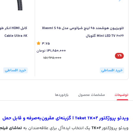
تلویزیون هوشمند 65 اینچ شیائومی مدل Xiaomi S 65
Mini LED TV 2026 گلوبال
Cable Ultra 8K
3.75
141,850,000
تومان
7%
151,925,000
خرید اقساطی
خرید اقساطی
توضیحات
مشخصات محصول
بازخوردها
ویدئو پروژکتور Teket TK02 | گزینه‌ای مقرون‌به‌صرفه و قابل حمل
ویدئو پروژکتور
TK02
یک انتخاب ایده‌آل برای علاقه‌مندان به
تماشای فیلم، 