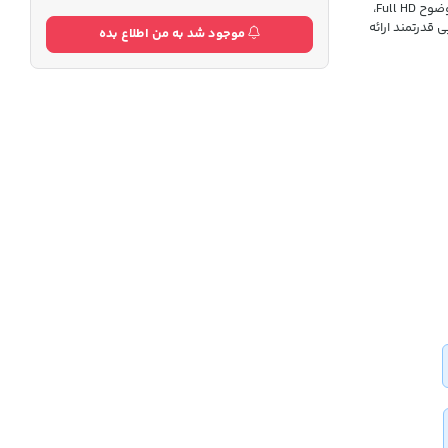
ویدئو پروژکتور tk02 تجربه تماشای فیلم، بازی و ارائه‌های کاری را متحول می‌کند. با وضوح Full HD،
ی قدرتمند ارائه
موجود شد به من اطلاع بده