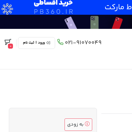
021-91070049
ورود
|
ثبت نام
0
به زودی