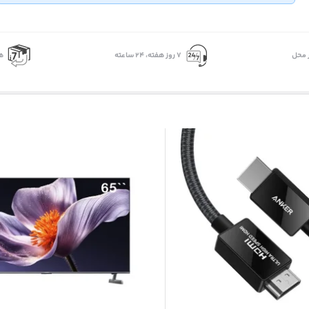
 محل
۷ روز ﻫﻔﺘﻪ، ۲۴ ﺳﺎﻋﺘﻪ
ه