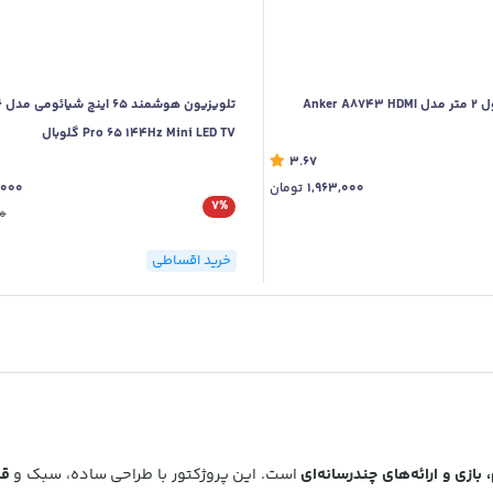
کابل HDMI انکر طول 2 متر مدل Anker A8743 HDMI
Pro 65 144Hz Mini LED TV گلوبال
3.67
1,963,000
تومان
,000
7%
0
خرید اقساطی
بازی و ارائه‌های چندرسانه‌ای
است. این پروژکتور با طراحی ساده، سبک و
قا