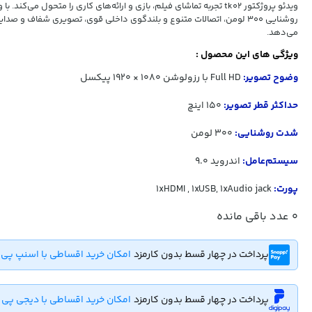
روشنایی 300 لومن، اتصالات متنوع و بلندگوی داخلی قوی، تصویری شفاف و صدای
می‌دهد.
ویژگی های این محصول :
وضوح تصویر:
Full HD با رزولوشن 1080 × 1920 پیکسل
حداکثر قطر تصویر:
150 اینچ
شدت روشنایی
:
300 لومن
سیستم‌عامل:
اندروید 9.0
پورت:
1xHDMI , 1xUSB, 1xAudio jack
0
عدد باقی مانده
پرداخت در چهار قسط بدون کارمزد
امکان خرید اقساطی با اسنپ پی
پرداخت در چهار قسط بدون کارمزد
امکان خرید اقساطی با دیجی پی