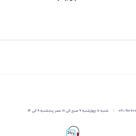
د قابل قبول
، گزینه‌ای ایده‌آل برای کسانی است که به دنبال تجربه‌ی تماشا
021-91070
|
شنبه تا چهارشنبه 9 صبح الی 18 عصر پنجشنبه 9 الی 14