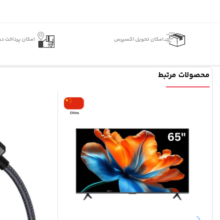
اﻣﮑﺎن ﺗﺤﻮﯾﻞ اﮐﺴﭙﺮس
امکان پرداخت در
محصولات مرتبط