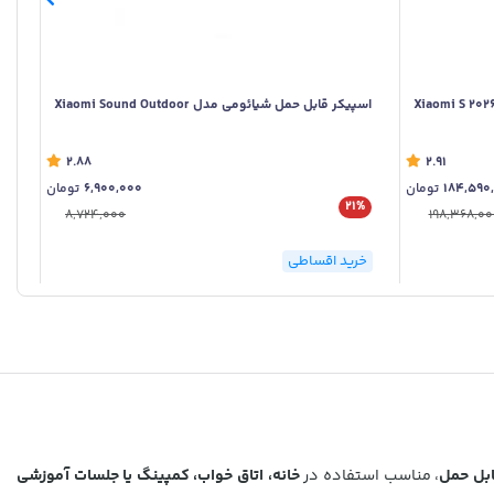
تلویزیون هوشمند 65 اینچ شیائومی مدل 2026 Xiaomi S
اسپیکر قابل حمل شیائومی مدل Xiaomi Sound Outdoor
 TV
2.88
2.91
184,590
تومان
6,900,000
تومان
21%
%
8,724,000
198,368,00
خرید اقساطی
خر
بل حمل
، مناسب استفاده در
خانه، اتاق خواب، کمپینگ یا جلسات آموزشی