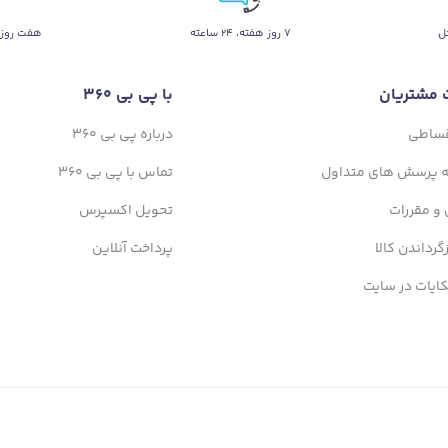
ل
۷ روز ﻫﻔﺘﻪ، ۲۴ ﺳﺎﻋﺘﻪ
هفت روز 
 مشتریان
با پی بی 360
قساطی
درباره پی بی 360
ه پرسش های متداول
تماس با پی بی 360
 و مقررات
تحویل اکسپرس
زگرداندن کالا
پرداخت آنلاین
ایات در سایت