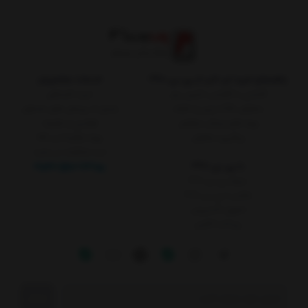
راهنمای خرید لپ تاپ از پی بی 360
خدمات مشتریان
آشنایی با گارانتی داتیس برتر
خرید اقساطی
سفارش کالا از چین و امارات
پاسخ به پرسش های متداول
رویه های ارسال سفارش
قوانین و مقررات
پیگیری سفارش
رویه بازگرداندن کالا
ثبت شکایات در سایت
با پی بی 360
پرداخت مبلغ دلخواه
درباره پی بی 360
تماس با پی بی 360
تحویل اکسپرس
پرداخت آنلاین
ارسال