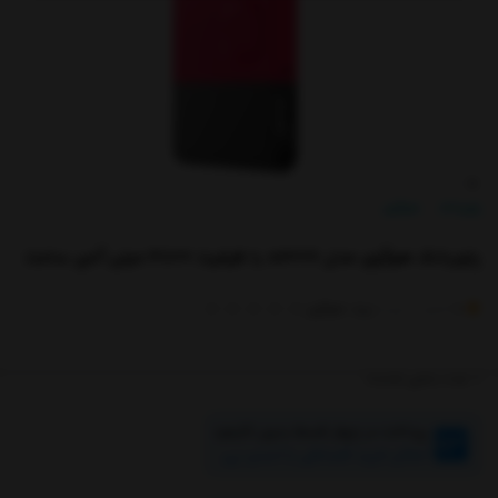
پاوربانک
هوآوی
/
پاوربانک هوآوی مدل AP006 با ظرفیت 4800 میلی آمپر ساعت
(
)
برند:
هوآوی
0
امتیاز
0
خریدار
0
عدد باقی مانده
پرداخت در چهار قسط بدون کارمزد
امکان خرید اقساطی با اسنپ پی