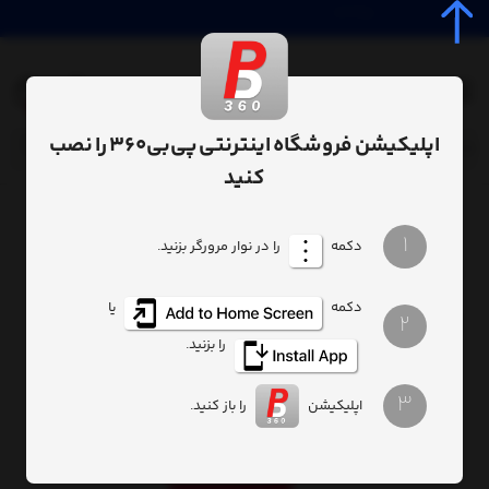
0
اپلیکیشن فروشگاه اینترنتی پی‌بی‌360 را نصب
کنید
صفحه اصلی
پاوربانک هوآوی مدل AP006 با ظرفیت 4800 میلی آمپر ساعت
/
/
1
دکمه
را در نوار مرورگر بزنید.
دکمه
یا
2
را بزنید.
3
اپلیکیشن
را باز کنید.