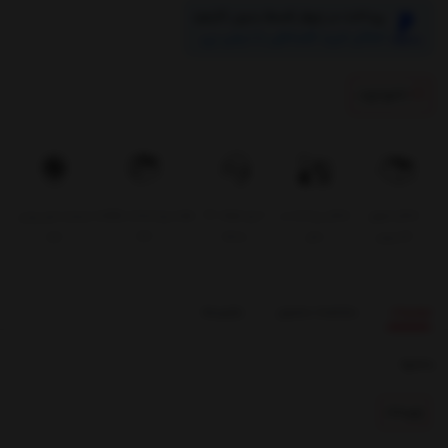
پرداخت در چهار قسط بدون کارمزد
امکان خرید اقساطی با دیجی پی
ناموجود
اﻣﮑﺎن ﺗﺤﻮﯾﻞ
امکان پرداخت در
۷ روز ﻫﻔﺘﻪ، ۲۴
هفت روز ضمانت بازگشت
ضمانت اصل بودن
اﮐﺴﭙﺮس
محل
ﺳﺎﻋﺘﻪ
کالا
کالا
توضیحات
مشخصات محصول
بازخوردها
بخشها :
پاوربانک