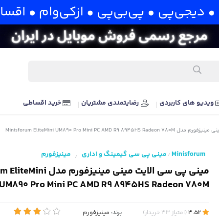
ویدیو های کاربردی
رضایتمندی مشتریان
خرید اقساطی
Minisforum EliteMini UM890 Pro Mini PC AMD R9 8
Minisforum
مینی پی سی گیمینگ و اداری
مینیزفورم
/
/
مینی پی سی الایت مینی مینیزفور
UM890 Pro Mini PC AMD R9 8945HS Radeon 780M
برند:
مینیزفورم
3.52
(
امتیاز
33
خریدار
)