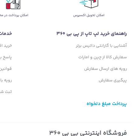
اﻣﮑﺎن ﺗﺤﻮﯾﻞ اﮐﺴﭙﺮس
امکان پرداخت در مح
راهنمای خرید لپ تاپ از پی بی 360
خدمات
آشنایی با گارانتی داتیس برتر
خرید ا
سفارش کالا از چین و امارات
پاسخ ب
رویه های ارسال سفارش
قوانین
پیگیری سفارش
رویه با
ثبت شک
پرداخت مبلغ دلخواه
فروشگاه اینترنتی پی بی 360