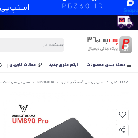
دسته بندی محصولات
آیتم منوی جدید
مقالات کاربردی
صفحه اصلی
/
مینی پی سی گیمینگ و اداری
/
Minisforum
/
مینی پی سی الایت مینی مینیزفورم مدل 945HS Radeon 780M