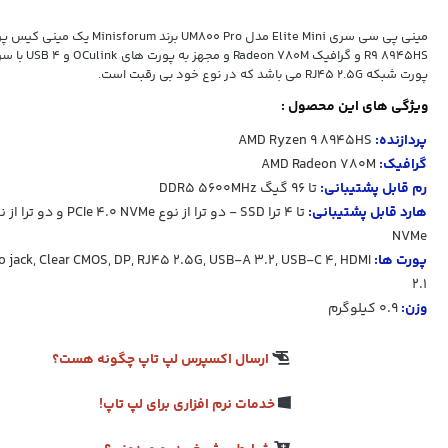
مینی پی سی سری Elite Mini مدل UM800 Pro برند
پورت شبکه RJ45 2.5G می باشد که در نوع خود بی رقبت است.
ویژگی های این محصول :
پردازنده:
AMD Ryzen 9 8945HS
گرافیک:
AMD Radeon 780M
رم قابل پشتیبانی:
تا 96 گیگ DDR5 5600MHz
هارد قابل پشتیبانی:
NVMe
پورت ها:
o jack, Clear CMOS, DP, RJ45 2.5G, USB-A 3.2, USB-C 4, HDMI
2.1
وزن:
0.9 کیلوگرم
ارسال اکسپرس لپ تاپ چگونه هست؟
خدمات نرم افزاری برای لپ تاپ!