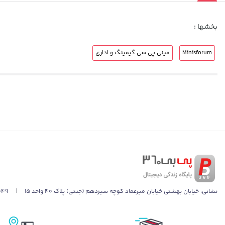
بخشها :
Minisforum
مینی پی سی گیمینگ و اداری
نشانی:
خیابان بهشتی خیابان میرعماد کوچه سیزدهم (جنتی) پلاک ۴۰ واحد ۱۵
|
049