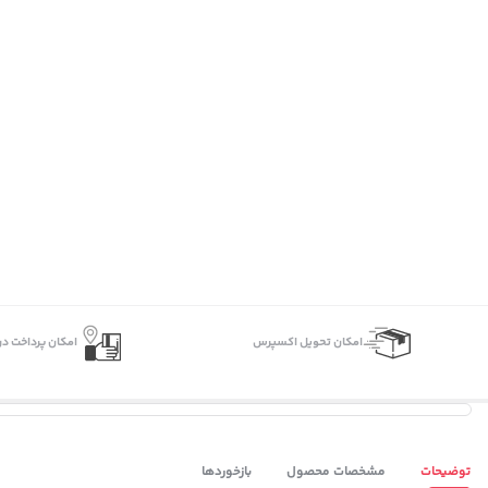
اﻣﮑﺎن ﺗﺤﻮﯾﻞ اﮐﺴﭙﺮس
امکان پرداخت در
توضیحات
مشخصات محصول
بازخوردها