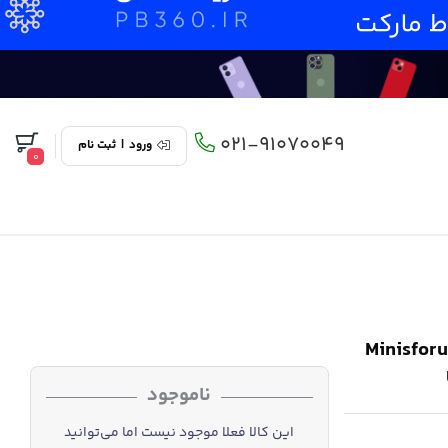
021-91070049
ورود
|
ثبت نام
0
م مدل Minisforum EliteMini
ناموجود
این کالا فعلا موجود نیست اما می‌توانید