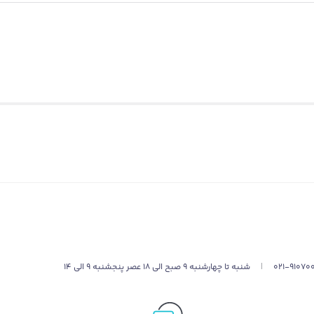
021-91070
|
شنبه تا چهارشنبه 9 صبح الی 18 عصر پنجشنبه 9 الی 14