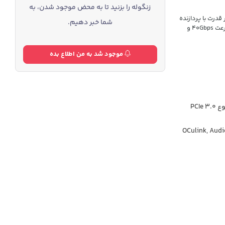
زنگوله را بزنید تا به محض موجود شدن، به
 Minisforum یک مینی کیس پر قدرت با پردازنده
شما خبر دهیم.
R9 8945HS و گرافیک Radeon 780M و مجهز به پورت های OCulink و USB 4 با سرعت 40Gbps و
موجود شد به من اطلاع بده
تا 4 ترا SSD - دو ترا از نوع PCIe 4.0 NVMe و دو ترا از نوع PCIe 3.0
OCulink, Audi