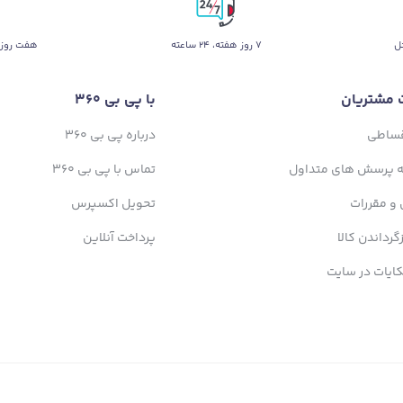
ل
۷ روز ﻫﻔﺘﻪ، ۲۴ ﺳﺎﻋﺘﻪ
هفت روز 
 مشتریان
با پی بی 360
قساطی
درباره پی بی 360
ه پرسش های متداول
تماس با پی بی 360
 و مقررات
تحویل اکسپرس
زگرداندن کالا
پرداخت آنلاین
ایات در سایت