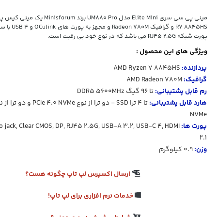
مینی پی سی سری Elite Mini مدل UM880 Pro برند
پورت شبکه RJ45 2.5G می باشد که در نوع خود بی رقبت است.
ویژگی های این محصول :
پردازنده:
AMD Ryzen 7 8845HS
گرافیک:
AMD Radeon 780M
رم قابل پشتیبانی:
تا 96 گیگ DDR5 5600MHz
هارد قابل پشتیبانی:
NVMe
پورت ها:
o jack, Clear CMOS, DP, RJ45 2.5G, USB-A 3.2, USB-C 4, HDMI
2.1
وزن:
0.9 کیلوگرم
ارسال اکسپرس لپ تاپ چگونه هست؟
خدمات نرم افزاری برای لپ تاپ!