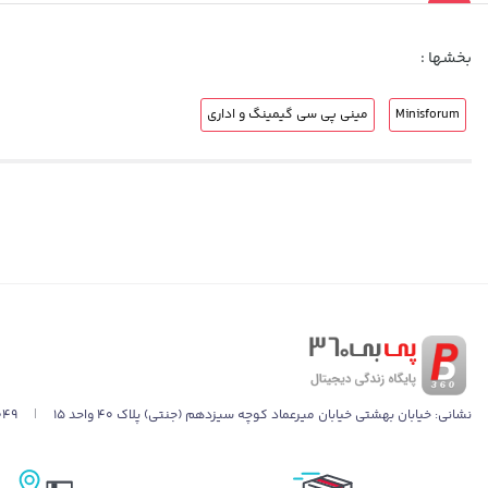
بخشها :
Minisforum
مینی پی سی گیمینگ و اداری
نشانی:
خیابان بهشتی خیابان میرعماد کوچه سیزدهم (جنتی) پلاک ۴۰ واحد ۱۵
|
049