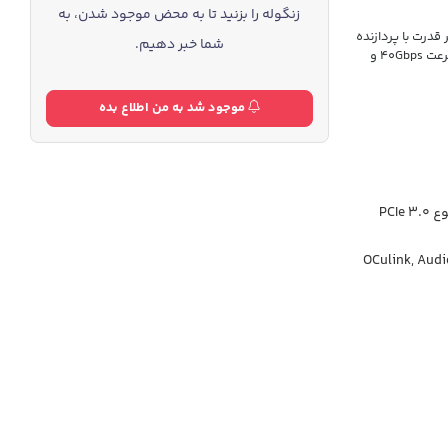
زنگوله را بزنید تا به محض موجود شدن، به
 Minisforum یک مینی کیس پر قدرت با پردازنده
شما خبر دهیم.
R7 8845HS و گرافیک Radeon 780M و مجهز به پورت های OCulink و USB 4 با سرعت 40Gbps و
موجود شد به من اطلاع بده
تا 4 ترا SSD - دو ترا از نوع PCIe 4.0 NVMe و دو ترا از نوع PCIe 3.0
OCulink, Audi