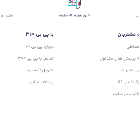
ل
۷ روز ﻫﻔﺘﻪ، ۲۴ ﺳﺎﻋﺘﻪ
هفت روز 
 مشتریان
با پی بی 360
قساطی
درباره پی بی 360
ه پرسش های متداول
تماس با پی بی 360
 و مقررات
تحویل اکسپرس
زگرداندن کالا
پرداخت آنلاین
ایات در سایت