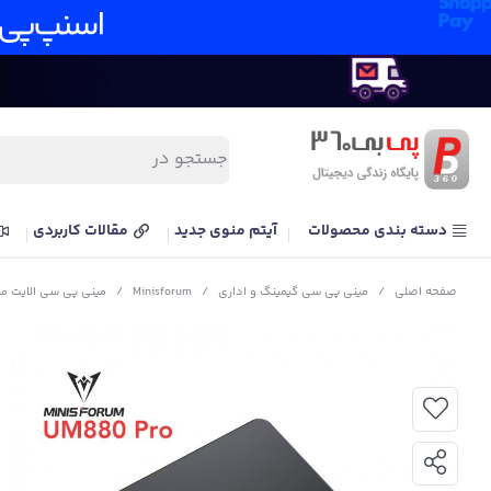
دسته بندی محصولات
آیتم منوی جدید
مقالات کاربردی
صفحه اصلی
/
مینی پی سی گیمینگ و اداری
/
Minisforum
/
مینی پی سی الایت مینی مینیزفورم مدل 845HS Radeon 780M