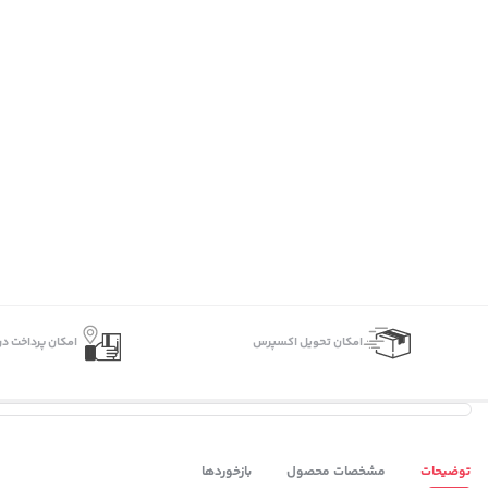
اﻣﮑﺎن ﺗﺤﻮﯾﻞ اﮐﺴﭙﺮس
امکان پرداخت در
توضیحات
مشخصات محصول
بازخوردها