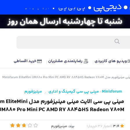
ویدیو های کاربردی
رضایتمندی مشتریان
خرید اقساطی
Minisforum EliteMini UM880 Pro Mini PC AMD R7 8
Minisforum
مینی پی سی گیمینگ و اداری
مینیزفورم
/
/
مینی پی سی الایت مینی مینیزفور
UM880 Pro Mini PC AMD R7 8845HS Radeon 780M
برند:
مینیزفورم
3.16
(
امتیاز
37
خریدار
)