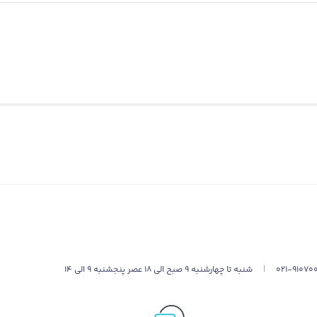
021-91070
|
شنبه تا چهارشنبه 9 صبح الی 18 عصر پنجشنبه 9 الی 14