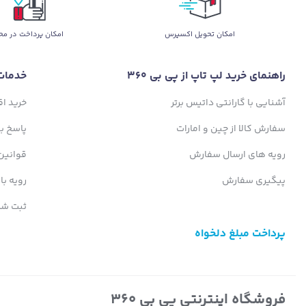
اﻣﮑﺎن ﺗﺤﻮﯾﻞ اﮐﺴﭙﺮس
امکان پرداخت در مح
راهنمای خرید لپ تاپ از پی بی 360
خدمات
آشنایی با گارانتی داتیس برتر
خرید ا
سفارش کالا از چین و امارات
پاسخ ب
رویه های ارسال سفارش
قوانین
پیگیری سفارش
رویه با
ثبت شک
پرداخت مبلغ دلخواه
فروشگاه اینترنتی پی بی 360