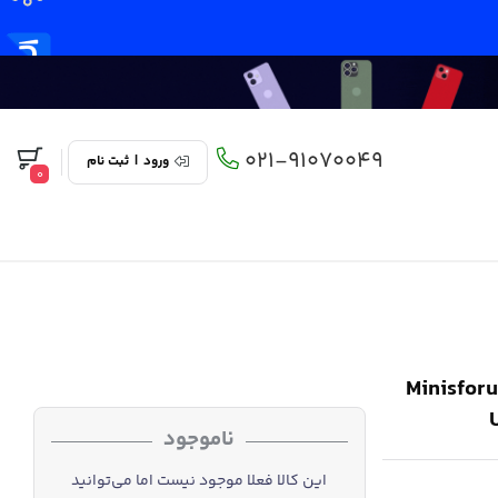
021-91070049
ورود
|
ثبت نام
0
م مدل Minisforum EliteMini
ناموجود
این کالا فعلا موجود نیست اما می‌توانید