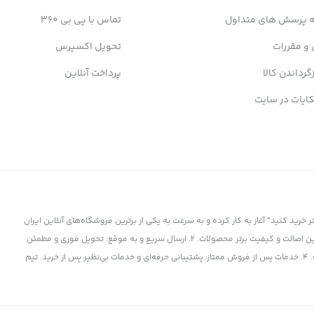
ه پرسش های متداول
تماس با پی بی 360
 و مقررات
تحویل اکسپرس
زگرداندن کالا
پرداخت آنلاین
ایات در سایت
ز سال 1398 با شعار "کمتر بپردازید، بیشتر خرید کنید" آغاز به کار کرده و به سرعت به یکی از برترین فروشگاه‌های آنلاین ایران
تبدیل شده است. چرا پی بی 360 انتخاب برتر است؟ 1. کالای اورجینال و باکیفیت: تضمین اصالت و کیفیت برتر محصولات. 2. ارسال سریع و به موقع: تحویل فوری و مطمئن
کالا به دست شما. 3. قیمت‌های رقابتی: بهترین قیمت‌ها در بازار برای برترین محصولات. 4. خدمات پس از فروش ممتاز: پشتیبانی حرفه‌ای و خدمات بی‌نظیر پس از خرید. تیم