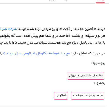
میبند 5 آخرین مچ بند از گجت های پوشیدنی ارائه شده توسط
شرکت شیائ
هر نوع سلیقه ای باشند. اما حتما برای شما هم پیش آمده است که بخواهید ب
بار ما در این باندل ویژه مج بند هوشمند شیائومی مدل میبند 5 را با بند چرمی مشکی و قهوه ای پیشنهاد می دهیم. این ست ویژه قیمتی رقابتی تر از سایر انتخاب ها برای شما به ارمغان خواهد آورد.
در صورت که تمایل دارید
مچ بند هوشمند گلوبال شیائومی مدل میبند 5
را
برچسبها :
نمایندگی شیائومی در تهران
بخشها :
ساعت و مچ بند هوشمند
شیائومی