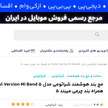
ویدیو های کاربردی
رضایتمندی مشتریان
خرید اقساطی
ائومی مدل Global Version Mi Band 5 به همراه بند چرمی میبند 5
ساعت و مچ بند هوشمند
شیائومی
شیائومی
/
/
همراه بند چرمی میبند 5
برند:
شیائومی
4.14
(
امتیاز
14
خریدار
)