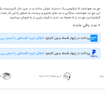
مچ بند هوشمند 5 شیائومی یک دستبند خوش ساخت و در عین حال کاربردیست 
این مچ بند هوشمند سازگاری با بند های متنوع و زیباست به منظور راحتی کار شما ع
گرفتیم این مچ بند را به همراه بند جدید با قیمت پایین تر به فروش برسانیم.
0
عدد باقی مانده
پرداخت در چهار قسط بدون کارمزد
امکان خرید اقساطی با اسنپ پی
پرداخت در چهار قسط بدون کارمزد
امکان خرید اقساطی با دیجی پی
 محل
۷ روز ﻫﻔﺘﻪ، ۲۴ ﺳﺎﻋﺘﻪ
ه