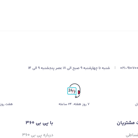
021-91070
|
شنبه تا چهارشنبه 9 صبح الی 18 عصر پنجشنبه 9 الی 14
ل
۷ روز ﻫﻔﺘﻪ، ۲۴ ﺳﺎﻋﺘﻪ
هفت روز 
 مشتریان
با پی بی 360
قساطی
درباره پی بی 360