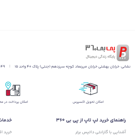
نشانی:
خیابان بهشتی خیابان میرعماد کوچه سیزدهم (جنتی) پلاک ۴۰ واحد ۱۵
|
049
اﻣﮑﺎن ﺗﺤﻮﯾﻞ اﮐﺴﭙﺮس
امکان پرداخت در مح
راهنمای خرید لپ تاپ از پی بی 360
خدمات
آشنایی با گارانتی داتیس برتر
خرید ا