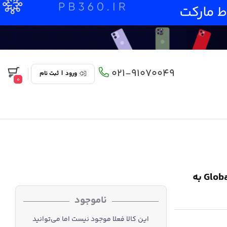
021-91070049
ورود
|
ثبت نام
0
مچ‌ بند هوشمند شیائومی مدل Global Version Mi Band 5 به
ناموجود
این کالا فعلا موجود نیست اما می‌توانید