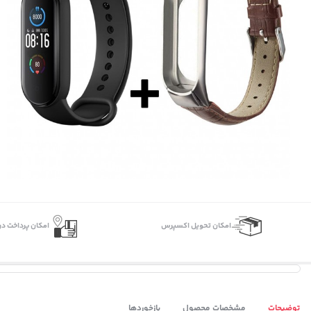
اﻣﮑﺎن ﺗﺤﻮﯾﻞ اﮐﺴﭙﺮس
امکان پرداخت در
توضیحات
مشخصات محصول
بازخوردها