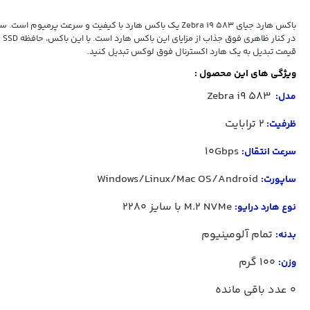
در کن
قیمت تبدیل به یک هارد اکسترنال فوق لوکس تبدیل کنید.
ویژگی های این محصول :
Zebra i9 583
مدل:
2 ترابایت
ظرفیت:
10Gbps
سرعت انتقال:
Windows/Linux/Mac OS/Android
ساپورت:
M.2 NVMe با سایز 2280
نوع هارد درایو:
تمام آلومینیوم
بدنه:
100 گرم
وزن:
0
عدد باقی مانده