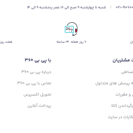
021-91070
|
شنبه تا چهارشنبه 9 صبح الی 18 عصر پنجشنبه 9 الی 14
ل
۷ روز ﻫﻔﺘﻪ، ۲۴ ﺳﺎﻋﺘﻪ
هفت روز 
 مشتریان
با پی بی 360
قساطی
درباره پی بی 360
ه پرسش های متداول
تماس با پی بی 360
 و مقررات
تحویل اکسپرس
زگرداندن کالا
پرداخت آنلاین
ایات در سایت