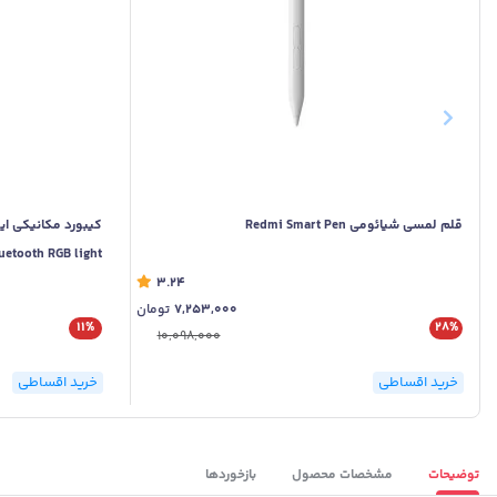
قلم لمسی شیائومی Redmi Smart Pen
uetooth RGB light
3.24
7,253,000
تومان
11%
28%
10,098,000
خرید اقساطی
خرید اقساطی
توضیحات
مشخصات محصول
بازخوردها