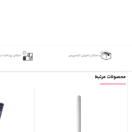
اﻣﮑﺎن ﺗﺤﻮﯾﻞ اﮐﺴﭙﺮس
امکان پرداخت در
محصولات مرتبط