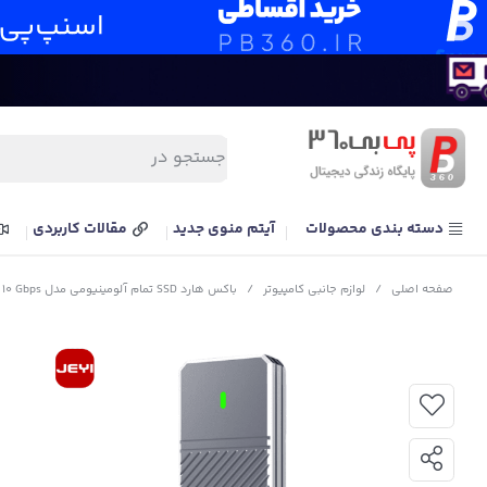
دسته بندی محصولات
آیتم منوی جدید
مقالات کاربردی
صفحه اصلی
/
لوازم جانبی کامپیوتر
/
باکس هارد SSD تمام آلومینیومی مدل JEYI Zebra i9 583 Aluminum SSD Box NVMe 10 Gbps