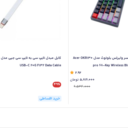
کیبورد مکانیکی ایسر وایرلس بلوتوث مدل Acer OKR130
USB-C 20G F132 Data Cable
pro 68-Key Wireless Bl
2.92
5,816,000
تومان
49%
6,534,000
خرید اقساطی