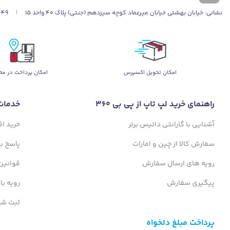
نشانی:
خیابان بهشتی خیابان میرعماد کوچه سیزدهم (جنتی) پلاک ۴۰ واحد ۱۵
|
049
اﻣﮑﺎن ﺗﺤﻮﯾﻞ اﮐﺴﭙﺮس
امکان پرداخت در مح
راهنمای خرید لپ تاپ از پی بی 360
خدمات
آشنایی با گارانتی داتیس برتر
خرید ا
سفارش کالا از چین و امارات
پاسخ ب
رویه های ارسال سفارش
قوانین
پیگیری سفارش
رویه با
ثبت شک
پرداخت مبلغ دلخواه