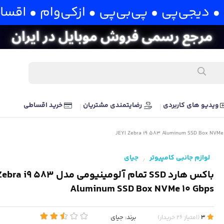
ویدیو های کاربردی
رضایتمندی مشتریان
خرید اقساطی
لوازم جانبی کامپیوتر
جیای
/
باکس هارد SSD تمام آلومینیومی مدل 83
Aluminum SSD Box NVMe 10 Gbps
برند:
جیای
3
(
امتیاز
26
خریدار
)