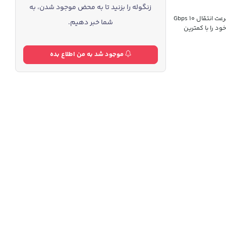
زنگوله را بزنید تا به محض موجود شدن، به
باکس هارد جیای Zebra i9 583 یک باکس هارد با کیفیت و سرعت پرمیوم است. سرعت انتقال 10 Gbps
شما خبر دهیم.
ار ظاهری فوق جذاب از مزایای این باکس هارد است. با این باکس، حافظه SSD خود را با کمترین
موجود شد به من اطلاع بده