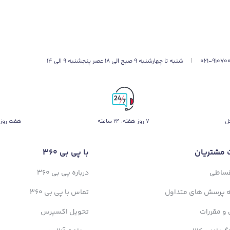
021-91070
|
شنبه تا چهارشنبه 9 صبح الی 18 عصر پنجشنبه 9 الی 14
ل
۷ روز ﻫﻔﺘﻪ، ۲۴ ﺳﺎﻋﺘﻪ
هفت روز 
 مشتریان
با پی بی 360
قساطی
درباره پی بی 360
ه پرسش های متداول
تماس با پی بی 360
 و مقررات
تحویل اکسپرس