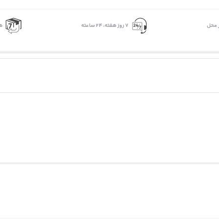
 محل
۷ روز ﻫﻔﺘﻪ، ۲۴ ﺳﺎﻋﺘﻪ
ه