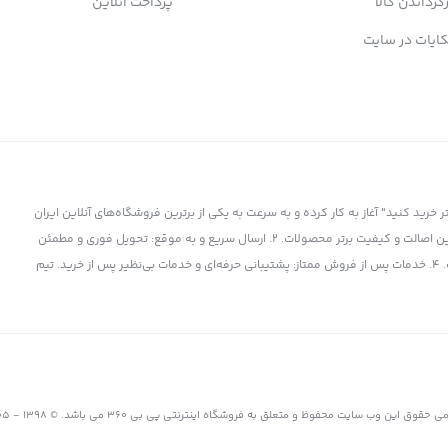
زگرداندن کالا
پرداخت آنلاین
ایات در سایت
ز سال 1398 با شعار "کمتر بپردازید، بیشتر خرید کنید" آغاز به کار کرده و به سرعت به یکی از برترین فروشگاه‌های آنلاین ایران
تبدیل شده است. چرا پی بی 360 انتخاب برتر است؟ 1. کالای اورجینال و باکیفیت: تضمین اصالت و کیفیت برتر محصولات. 2. ارسال سریع و به موقع: تحویل فوری و مطمئن
کالا به دست شما. 3. قیمت‌های رقابتی: بهترین قیمت‌ها در بازار برای برترین محصولات. 4. خدمات پس از فروش ممتاز: پشتیبانی حرفه‌ای و خدمات بی‌نظیر پس از خرید. تیم
ی حقوق این وب سایت محفوظ و متعلق به فروشگاه اینترنتی پی بی 360 می باشد. © 1398 - 1405