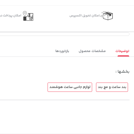
اﻣﮑﺎن ﺗﺤﻮﯾﻞ اﮐﺴﭙﺮس
امکان پرداخت در
توضیحات
مشخصات محصول
بازخوردها
بخشها :
بند ساعت و مچ بند
لوازم جانبی ساعت هوشمند