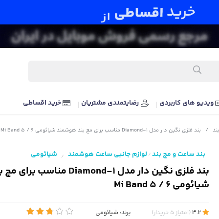
ویدیو های کاربردی
رضایتمندی مشتریان
خرید اقساطی
ند
/
بند فلزی نگین دار مدل Diamond-1 مناسب برای مچ بند هوشمند شیائومی Mi Band 5 / 6
بند ساعت و مچ بند
لوازم جانبی ساعت هوشمند
شیائومی
/
/
بند فلزی نگین دار مدل Diamond-1 من
شیائومی Mi Band 5 / 6
برند:
شیائومی
3.2
(
امتیاز
5
خریدار
)