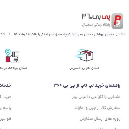
نشانی:
خیابان بهشتی خیابان میرعماد کوچه سیزدهم (جنتی) پلاک ۴۰ واحد ۱۵
|
049
اﻣﮑﺎن ﺗﺤﻮﯾﻞ اﮐﺴﭙﺮس
امکان پرداخت در مح
راهنمای خرید لپ تاپ از پی بی 360
خدمات
آشنایی با گارانتی داتیس برتر
خرید ا
سفارش کالا از چین و امارات
پاسخ ب
رویه های ارسال سفارش
قوانین