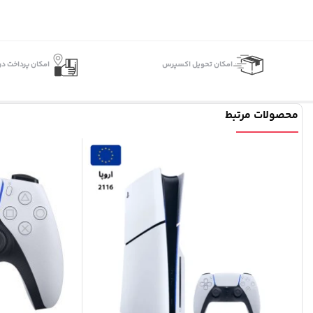
اﻣﮑﺎن ﺗﺤﻮﯾﻞ اﮐﺴﭙﺮس
امکان پرداخت در
محصولات مرتبط