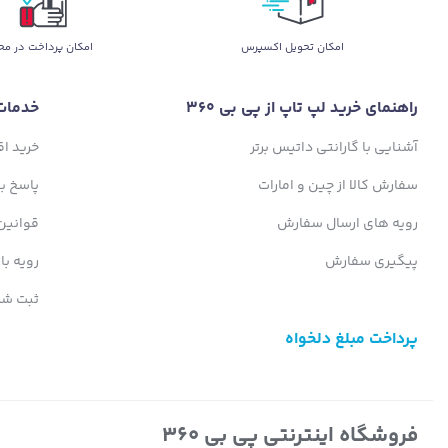
اﻣﮑﺎن ﺗﺤﻮﯾﻞ اﮐﺴﭙﺮس
امکان پرداخت در مح
راهنمای خرید لپ تاپ از پی بی 360
خدمات
آشنایی با گارانتی داتیس برتر
خرید ا
سفارش کالا از چین و امارات
پاسخ ب
رویه های ارسال سفارش
قوانین
پیگیری سفارش
رویه با
ثبت شک
پرداخت مبلغ دلخواه
فروشگاه اینترنتی پی بی 360