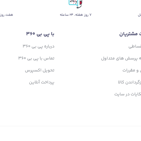
ل
۷ روز ﻫﻔﺘﻪ، ۲۴ ﺳﺎﻋﺘﻪ
هفت روز 
 مشتریان
با پی بی 360
قساطی
درباره پی بی 360
ه پرسش های متداول
تماس با پی بی 360
 و مقررات
تحویل اکسپرس
زگرداندن کالا
پرداخت آنلاین
ایات در سایت