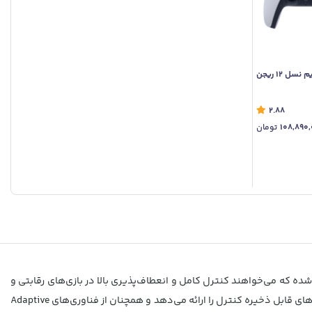
کنسول پلی استیشن 5 سونی دیجیتال اسلیم نسل 12 ریجن
2.88
108,890
تومان
نی برای PS5 است و برای گیمرهایی طراحی شده که می‌خواهند کنترل کامل و انعطاف‌پذیری بالا در بازی‌های رقابتی و
حرفه‌ای داشته باشند. این کنترلر امکاناتی مثل کلیدهای قابل برنامه‌ریزی، دکمه‌های عقب (Back Buttons)، کلاهک‌های قابل تعویض آنالوگ و پروفایل‌های قابل ذخیره کنترل را ارائه می‌دهد و همچنان از فناوری‌های Adaptive