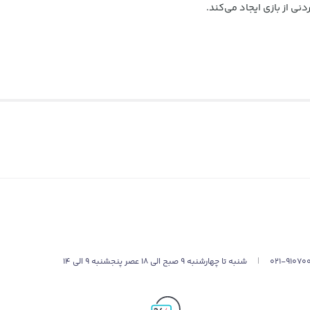
021-91070
|
شنبه تا چهارشنبه 9 صبح الی 18 عصر پنجشنبه 9 الی 14