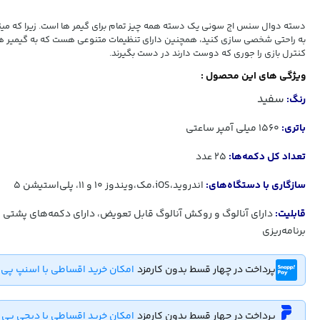
دسته دوال سنس اج سونی یک دسته همه چیز تمام برای گیمر ها است. زیرا که میتو
به راحتی شخصی سازی کنید، همچنین دارای تنظیمات متنوعی هست که به گیمیر ها
کنترل بازی را جوری که دوست دارند در دست بگیرند.
ویژگی های این محصول :
سفید
رنگ:
باتری:
1560 میلی آمپر ساعتی
تعداد کل دکمه‌ها:
25 عدد
سازگاری با دستگاه‌های:
اندروید،iOS،مک،ویندوز 10 و 11،
پلی‌استیشن 5
قابلیت:
دارای آنالوگ و روکش آنالوگ قابل تعویض، دارای دکمه‌های پشتی 
برنامه‌ریزی
پرداخت در چهار قسط بدون کارمزد
امکان خرید اقساطی با اسنپ پی
پرداخت در چهار قسط بدون کارمزد
امکان خرید اقساطی با دیجی پی