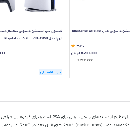
دسته بازی پلی استیشن 5 سونی مدل DualSense Wireless
اروپا مدل Playstation 5 Slim CFI-2116B
3.37
11,800,000
تومان
,000
17,642,000
خرید اقساطی
نسخه حرفه‌ای و قابل‌تنظیم از دسته‌های رسمی سو