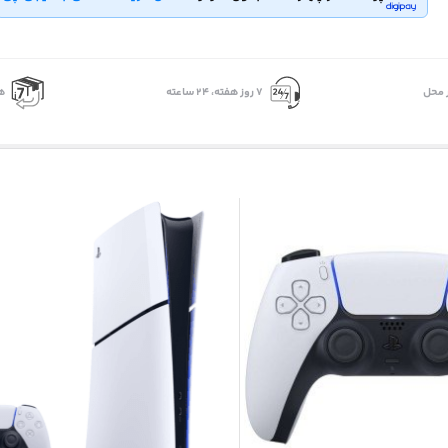
 محل
۷ روز ﻫﻔﺘﻪ، ۲۴ ﺳﺎﻋﺘﻪ
ه