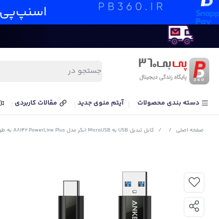
دسته بندی محصولات
آیتم منوی جدید
مقالات کاربردی
صفحه اصلی
/
/
کابل تبدیل USB به MicroUSB انکر مدل A8142 PowerLine Plus به طول 0.9 متر