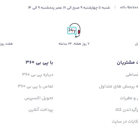
021-91070
|
شنبه تا چهارشنبه 9 صبح الی 18 عصر پنجشنبه 9 الی 14
ل
۷ روز ﻫﻔﺘﻪ، ۲۴ ﺳﺎﻋﺘﻪ
هفت روز 
 مشتریان
با پی بی 360
قساطی
درباره پی بی 360
ه پرسش های متداول
تماس با پی بی 360
 و مقررات
تحویل اکسپرس
زگرداندن کالا
پرداخت آنلاین
ایات در سایت