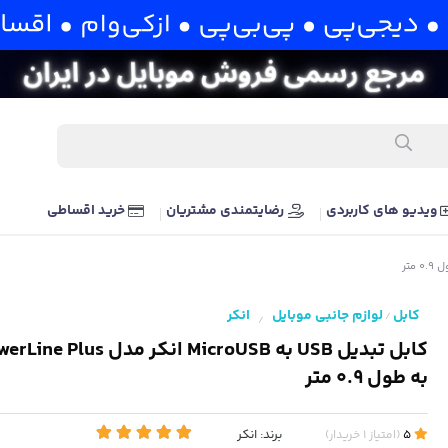
ویدیو های کاربردی
رضایتمندی مشتریان
خرید اقساطی
کابل
لوازم جانبی موبایل
انکر
/
/
کابل تبدیل USB به MicroUSB انکر
به طول 0.9 متر
برند:
انکر
5
(
امتیاز
1
خریدار
)