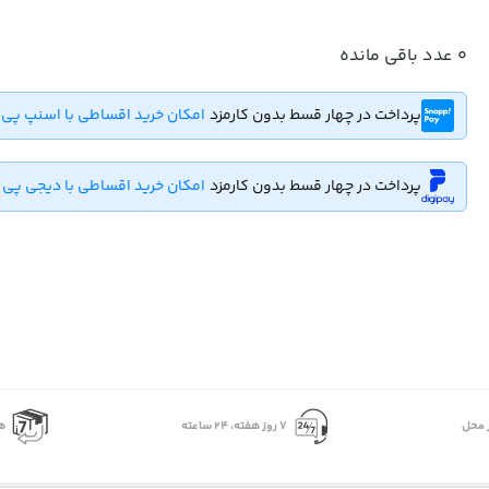
0
عدد باقی مانده
پرداخت در چهار قسط بدون کارمزد
امکان خرید اقساطی با اسنپ پی
پرداخت در چهار قسط بدون کارمزد
امکان خرید اقساطی با دیجی پی
 محل
۷ روز ﻫﻔﺘﻪ، ۲۴ ﺳﺎﻋﺘﻪ
ه