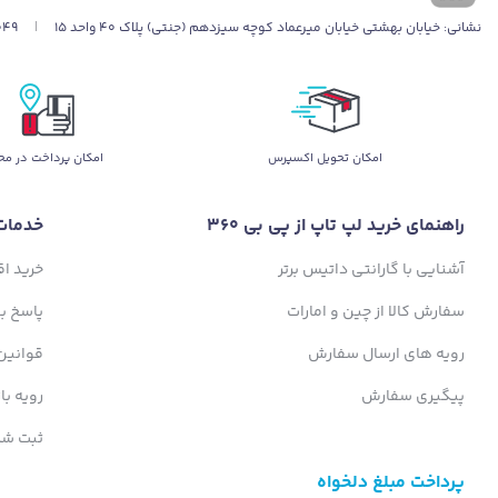
نشانی:
خیابان بهشتی خیابان میرعماد کوچه سیزدهم (جنتی) پلاک ۴۰ واحد ۱۵
|
049
اﻣﮑﺎن ﺗﺤﻮﯾﻞ اﮐﺴﭙﺮس
امکان پرداخت در مح
راهنمای خرید لپ تاپ از پی بی 360
خدمات
آشنایی با گارانتی داتیس برتر
خرید ا
سفارش کالا از چین و امارات
پاسخ ب
رویه های ارسال سفارش
قوانین
پیگیری سفارش
رویه با
ثبت شک
پرداخت مبلغ دلخواه