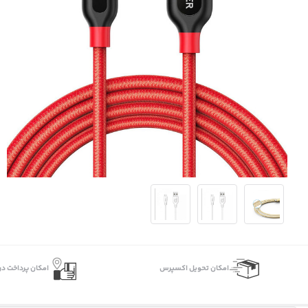
اﻣﮑﺎن ﺗﺤﻮﯾﻞ اﮐﺴﭙﺮس
امکان پرداخت در