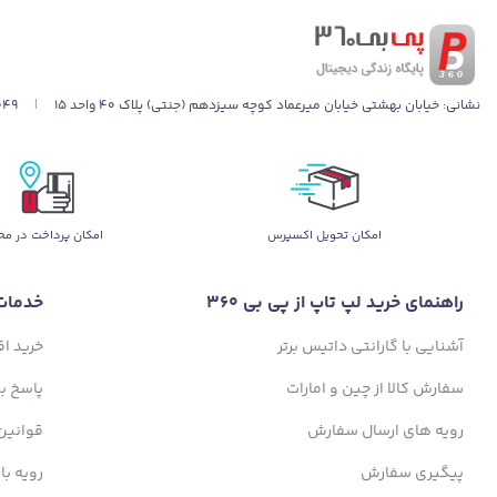
نشانی:
خیابان بهشتی خیابان میرعماد کوچه سیزدهم (جنتی) پلاک ۴۰ واحد ۱۵
|
049
اﻣﮑﺎن ﺗﺤﻮﯾﻞ اﮐﺴﭙﺮس
امکان پرداخت در مح
راهنمای خرید لپ تاپ از پی بی 360
خدمات
آشنایی با گارانتی داتیس برتر
خرید ا
سفارش کالا از چین و امارات
پاسخ ب
رویه های ارسال سفارش
قوانین
پیگیری سفارش
رویه با