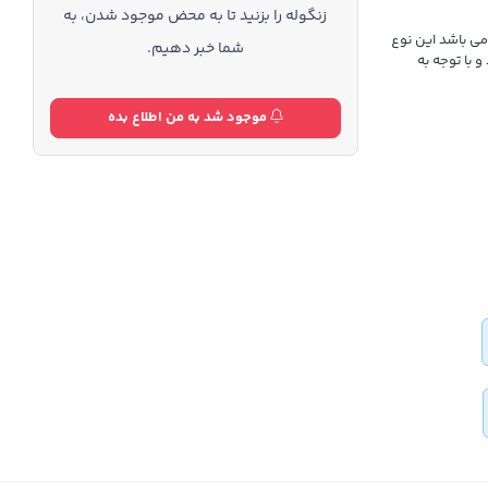
زنگوله را بزنید تا به محض موجود شدن، به
 از بند های کمیاب و باکیفیت برای مچبند هوشمند Huawei Band مدل Bead 3 می باشد این نوع
شما خبر دهیم.
 با توجه به
موجود شد به من اطلاع بده