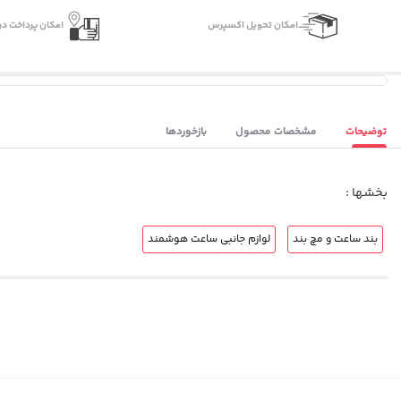
اﻣﮑﺎن ﺗﺤﻮﯾﻞ اﮐﺴﭙﺮس
امکان پرداخت در
توضیحات
مشخصات محصول
بازخوردها
بخشها :
بند ساعت و مچ بند
لوازم جانبی ساعت هوشمند