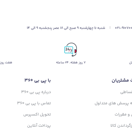
021-91070
|
شنبه تا چهارشنبه 9 صبح الی 18 عصر پنجشنبه 9 الی 14
ل
۷ روز ﻫﻔﺘﻪ، ۲۴ ﺳﺎﻋﺘﻪ
هفت روز 
 مشتریان
با پی بی 360
قساطی
درباره پی بی 360
ه پرسش های متداول
تماس با پی بی 360
 و مقررات
تحویل اکسپرس
زگرداندن کالا
پرداخت آنلاین