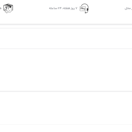
 محل
۷ روز ﻫﻔﺘﻪ، ۲۴ ﺳﺎﻋﺘﻪ
ه