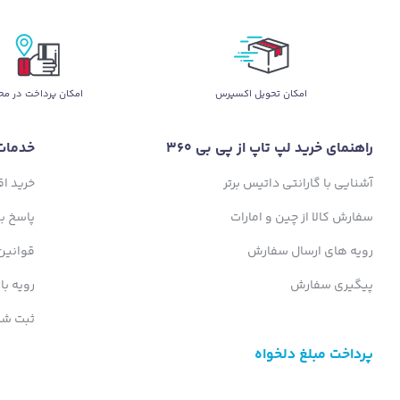
اﻣﮑﺎن ﺗﺤﻮﯾﻞ اﮐﺴﭙﺮس
امکان پرداخت در مح
راهنمای خرید لپ تاپ از پی بی 360
خدمات
آشنایی با گارانتی داتیس برتر
خرید ا
سفارش کالا از چین و امارات
پاسخ ب
رویه های ارسال سفارش
قوانین
پیگیری سفارش
رویه با
ثبت شک
پرداخت مبلغ دلخواه