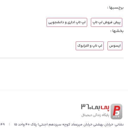
برچسبها :
پیش فروش لپ تاپ
لپ تاپ اداری و دانشجویی
بخشها :
ایسوس
لپ تاپ و الترابوک
نشانی:
خیابان بهشتی خیابان میرعماد کوچه سیزدهم (جنتی) پلاک ۴۰ واحد ۱۵
|
049