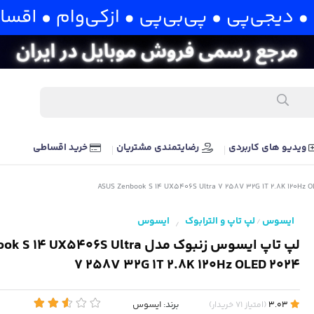
ویدیو های کاربردی
رضایتمندی مشتریان
خرید اقساطی
ایسوس
لپ تاپ و الترابوک
ایسوس
/
/
لپ تاپ ایسوس زنبوک مدل  UX5406S Ultra
7 258V 32G 1T 2.8K 120Hz OLED 2024
برند:
ایسوس
3.03
(
امتیاز
71
خریدار
)