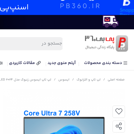
دسته بندی محصولات
آیتم منوی جدید
مقالات کاربردی
صفحه اصلی
/
لپ تاپ و الترابوک
/
ایسوس
/
لپ تاپ ایسوس زنبوک مدل ASUS Zenbook S 14 UX5406S Ultra 7 258V 32G 1T 2.8K 120Hz OLED 2024