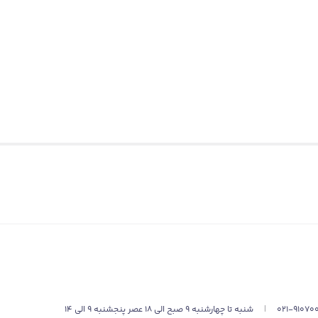
021-91070
|
شنبه تا چهارشنبه 9 صبح الی 18 عصر پنجشنبه 9 الی 14