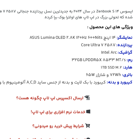
شده که تحولی بزرگ در لپ تاپ های اولترا بوک بپا کرده.
ویژگی های این محصول :
نمایشگر:
14 اینچ
600Nits
120Hz
2.8K
ASUS Lumina OLED
پردازنده:
Core Ultra 7 258V
گرافیک:
Intel Arc
رم:
32GB LPDDR5X 8533 MT/s
هارد:
1TB SSD M.2
باتری:
72Wh و شارژر 65W
کیبورد و بدنه:
کیبورد با بک لایت و بدنه از جنس
ساید A,C,D آلومینیوم
با وزن 
ارسال اکسپرس لپ تاپ چگونه هست؟
خدمات نرم افزاری برای لپ تاپ!
شرایط پیش خرید رو میدونی؟