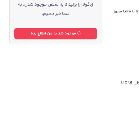
زنگوله را بزنید تا به محض موجود شدن، به
ایسوس Zenbook S 14 در سال 2024 به جدیدترین نسل پردازنده جنجالی Core Ultra 7 258V مجهز
شما خبر دهیم.
موجود شد به من اطلاع بده
1.15Kg