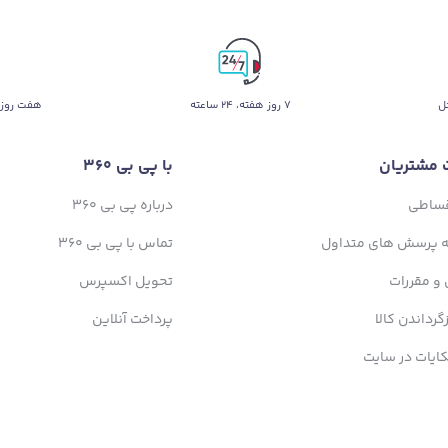
ل
۷ روز ﻫﻔﺘﻪ، ۲۴ ﺳﺎﻋﺘﻪ
هفت روز 
 مشتریان
با پی بی 360
قساطی
درباره پی بی 360
ه پرسش های متداول
تماس با پی بی 360
 و مقررات
تحویل اکسپرس
زگرداندن کالا
پرداخت آنلاین
ایات در سایت