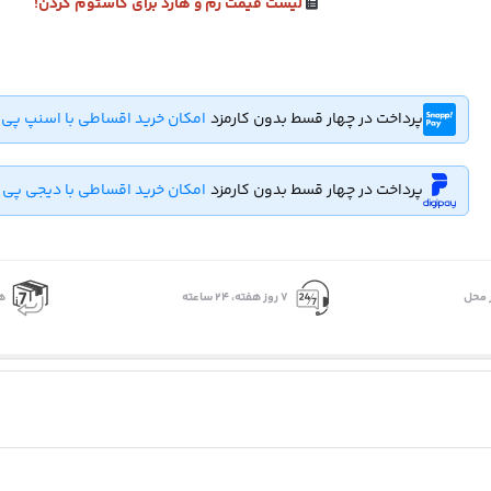
لیست قیمت رم و هارد برای کاستوم کردن!
پرداخت در چهار قسط بدون کارمزد
امکان خرید اقساطی با اسنپ پی
پرداخت در چهار قسط بدون کارمزد
امکان خرید اقساطی با دیجی پی
 محل
۷ روز ﻫﻔﺘﻪ، ۲۴ ﺳﺎﻋﺘﻪ
ه