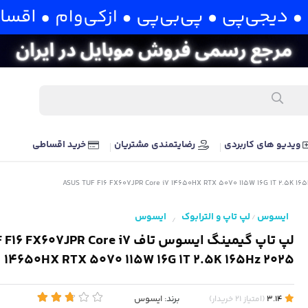
ویدیو های کاربردی
رضایتمندی مشتریان
خرید اقساطی
ایسوس
لپ تاپ و الترابوک
ایسوس
/
/
لپ تاپ گیمینگ ایسوس تاف 07JPR Core i7
14650HX RTX 5070 115W 16G 1T 2.5K 165Hz 2025
برند:
ایسوس
3.14
(
امتیاز
21
خریدار
)