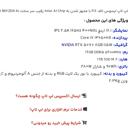
لپ تاپ ایسوس تاف F16 با مجهز شدن به Intel AI Chip رقیب سر سخت AMD RAYZEN AI شده است.
ویژگی های این محصول :
نمایشگر:
16.1 اینچ
400Nits
165Hz
2.5K
IPS
پردازنده:
Core i7 14650HX
گرافیک:
RTX 5070 8GB 115W
NVIDIA
رم:
16GB DDR5 5600MHz
هارد:
1TB SSD M.2
باتری:
90Wh و شارژر 280W
کیبورد و بدنه:
کیبورد با نور بک لایت RGB و بدنه از جنس
A آلومینیوم و B,C کامپوزیت
وزن 2.3Kg
ارسال اکسپرس لپ تاپ چگونه هست؟
خدمات نرم افزاری برای لپ تاپ!
شرایط پیش خرید رو میدونی؟