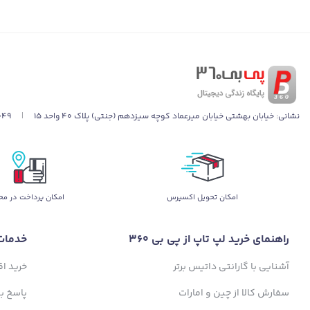
نشانی:
خیابان بهشتی خیابان میرعماد کوچه سیزدهم (جنتی) پلاک ۴۰ واحد ۱۵
|
049
اﻣﮑﺎن ﺗﺤﻮﯾﻞ اﮐﺴﭙﺮس
امکان پرداخت در مح
راهنمای خرید لپ تاپ از پی بی 360
خدمات
آشنایی با گارانتی داتیس برتر
خرید ا
سفارش کالا از چین و امارات
پاسخ ب