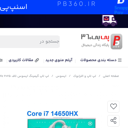
دسته بندی محصولات
آیتم منوی جدید
مقالات کاربردی
صفحه اصلی
/
لپ تاپ و الترابوک
/
ایسوس
/
لپ تاپ گیمینگ ایسوس تاف ASUS TUF F16 FX607JPR Core i7 14650HX RTX 5070 115W 16G 1T 2.5K 165Hz 2025