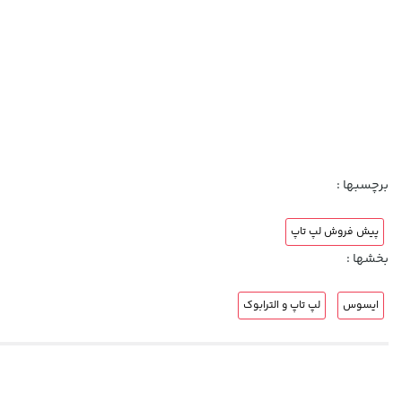
برچسبها :
پیش فروش لپ تاپ
بخشها :
ایسوس
لپ تاپ و الترابوک