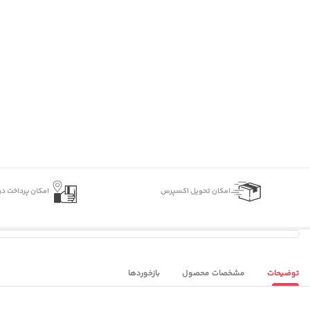
اﻣﮑﺎن ﺗﺤﻮﯾﻞ اﮐﺴﭙﺮس
امکان پرداخت در
توضیحات
مشخصات محصول
بازخوردها