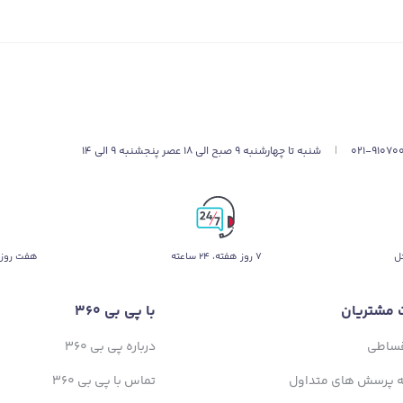
021-91070
|
شنبه تا چهارشنبه 9 صبح الی 18 عصر پنجشنبه 9 الی 14
ل
۷ روز ﻫﻔﺘﻪ، ۲۴ ﺳﺎﻋﺘﻪ
هفت روز 
 مشتریان
با پی بی 360
قساطی
درباره پی بی 360
ه پرسش های متداول
تماس با پی بی 360