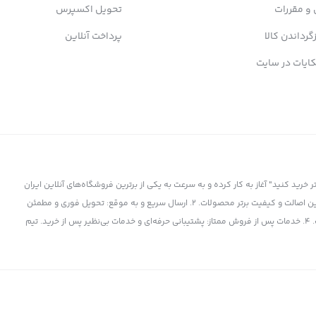
 و مقررات
تحویل اکسپرس
زگرداندن کالا
پرداخت آنلاین
ایات در سایت
ز سال 1398 با شعار "کمتر بپردازید، بیشتر خرید کنید" آغاز به کار کرده و به سرعت به یکی از برترین فروشگاه‌های آنلاین ایران
تبدیل شده است. چرا پی بی 360 انتخاب برتر است؟ 1. کالای اورجینال و باکیفیت: تضمین اصالت و کیفیت برتر محصولات. 2. ارسال سریع و به موقع: تحویل فوری و مطمئن
کالا به دست شما. 3. قیمت‌های رقابتی: بهترین قیمت‌ها در بازار برای برترین محصولات. 4. خدمات پس از فروش ممتاز: پشتیبانی حرفه‌ای و خدمات بی‌نظیر پس از خرید. تیم