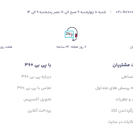
021-91070
|
شنبه تا چهارشنبه 9 صبح الی 18 عصر پنجشنبه 9 الی 14
ل
۷ روز ﻫﻔﺘﻪ، ۲۴ ﺳﺎﻋﺘﻪ
هفت روز 
 مشتریان
با پی بی 360
قساطی
درباره پی بی 360
ه پرسش های متداول
تماس با پی بی 360
 و مقررات
تحویل اکسپرس
زگرداندن کالا
پرداخت آنلاین
ایات در سایت