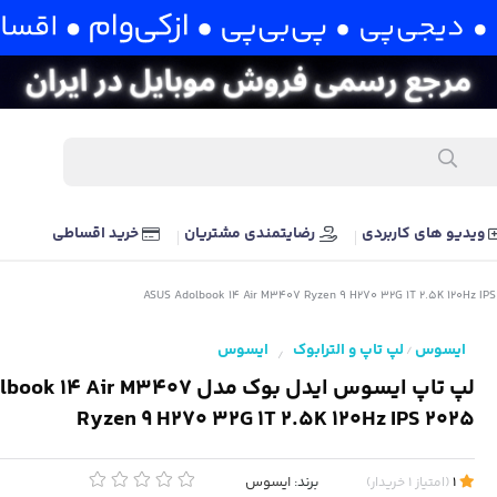
ویدیو های کاربردی
رضایتمندی مشتریان
خرید اقساطی
ایسوس
لپ تاپ و الترابوک
ایسوس
/
/
لپ تاپ ایسوس ایدل بوک مدل Air M3407
Ryzen 9 H270 32G 1T 2.5K 120Hz IPS 2025
برند:
ایسوس
1
(
امتیاز
1
خریدار
)