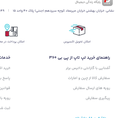
نشانی:
خیابان بهشتی خیابان میرعماد کوچه سیزدهم (جنتی) پلاک ۴۰ واحد ۱۵
|
049
اﻣﮑﺎن ﺗﺤﻮﯾﻞ اﮐﺴﭙﺮس
امکان پرداخت در مح
راهنمای خرید لپ تاپ از پی بی 360
خدمات
آشنایی با گارانتی داتیس برتر
خرید ا
سفارش کالا از چین و امارات
پاسخ ب
رویه های ارسال سفارش
قوانین
پیگیری سفارش
رویه با
ثبت شک