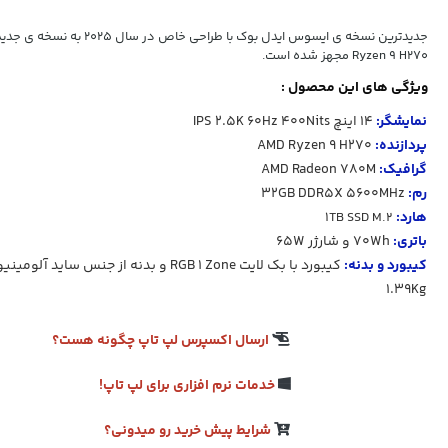
Ryzen 9 H270 مجهز شده است.
ویژگی های این محصول :
نمایشگر:
14 اینچ
400Nits
60Hz
2.5K
IPS
پردازنده:
AMD Ryzen 9 H270
گرافیک:
AMD Radeon 780M
رم:
32GB DDR5X 5600MHz
هارد:
1TB SSD M.2
باتری:
70Wh و شارژر 65W
کیبورد و بدنه:
کیبورد با بک لایت
RGB 1 Zone
و بدنه از جنس
ساید آلومینیوم 
1.39Kg
ارسال اکسپرس لپ تاپ چگونه هست؟
خدمات نرم افزاری برای لپ تاپ!
شرایط پیش خرید رو میدونی؟