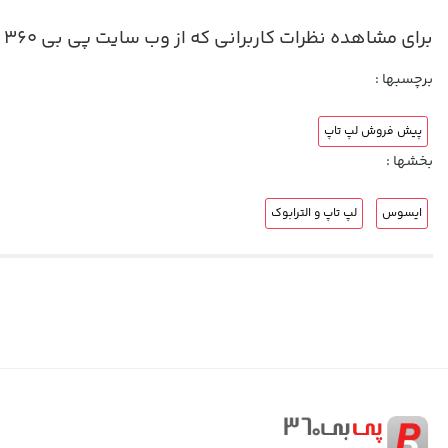
برای مشاهده نظرات کاربرانی که از وب سایت پی بی ٣۶٠ پیش خرید لپ تاپ داشته اند لطفا به قسمت
برچسبها :
پیش فروش لپ تاپ
بخشها :
ایسوس
لپ تاپ و الترابوک