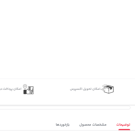
اﻣﮑﺎن ﺗﺤﻮﯾﻞ اﮐﺴﭙﺮس
امکان پرداخت در
توضیحات
مشخصات محصول
بازخوردها