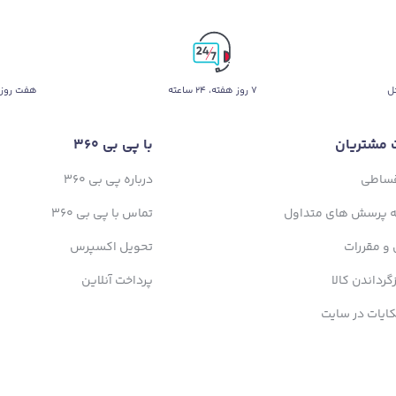
ل
۷ روز ﻫﻔﺘﻪ، ۲۴ ﺳﺎﻋﺘﻪ
هفت روز 
 مشتریان
با پی بی 360
قساطی
درباره پی بی 360
ه پرسش های متداول
تماس با پی بی 360
 و مقررات
تحویل اکسپرس
زگرداندن کالا
پرداخت آنلاین
ایات در سایت