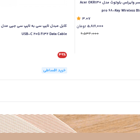
کیبورد مکانیکی ایسر وایرلس بلوتوث مدل Acer OKR130
pro 68-Key Wireless Bl
3.07
5,816,000
تومان
6,534,000
USB-C 20G F132 Data Cable
49%
خرید اقساطی