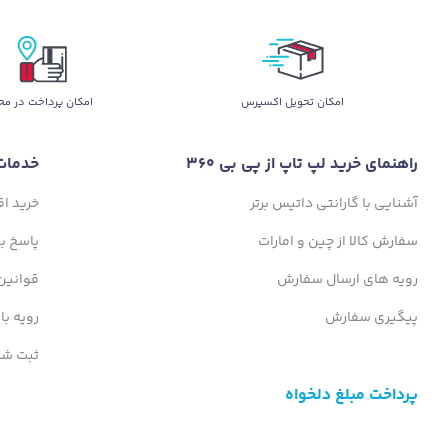
اﻣﮑﺎن ﺗﺤﻮﯾﻞ اﮐﺴﭙﺮس
امکان پرداخت در مح
راهنمای خرید لپ تاپ از پی بی 360
خدمات
آشنایی با گارانتی داتیس برتر
خرید ا
سفارش کالا از چین و امارات
پاسخ ب
رویه های ارسال سفارش
قوانین
پیگیری سفارش
رویه با
ثبت شک
پرداخت مبلغ دلخواه