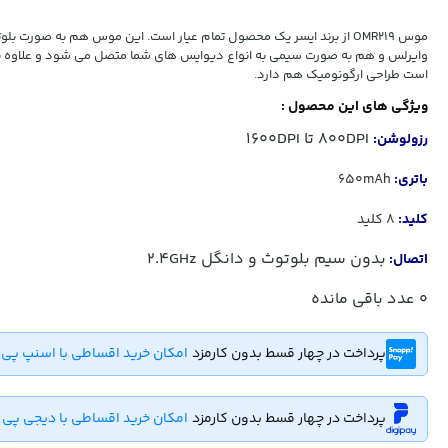
موس OMR219 از برند ایسر یک محصول تمام عیار است. این موس هم به صورت 
وایرلس و هم به صورت سیمی به انواع دیوایس های شما متصل می شود و علاوه بر
است طراحی ارگونومیک هم دارد.
ویژگی های این محصول :
800DPI تا 1600DPI
رزولوشن:
باتری:
650mAh
کلید:
8 کلید
بدون سیم بلوتوث و دانگل 2.4GHz
اتصال:
0
عدد باقی مانده
پرداخت در چهار قسط بدون کارمزد
امکان خرید اقساطی با اسنپ پی
پرداخت در چهار قسط بدون کارمزد
امکان خرید اقساطی با دیجی پی