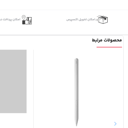
اﻣﮑﺎن ﺗﺤﻮﯾﻞ اﮐﺴﭙﺮس
امکان پرداخت در
محصولات مرتبط