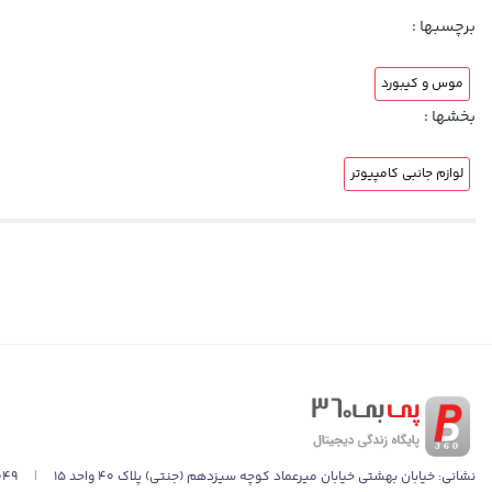
برچسبها :
موس و کیبورد
بخشها :
لوازم جانبی کامپیوتر
نشانی:
خیابان بهشتی خیابان میرعماد کوچه سیزدهم (جنتی) پلاک ۴۰ واحد ۱۵
|
049