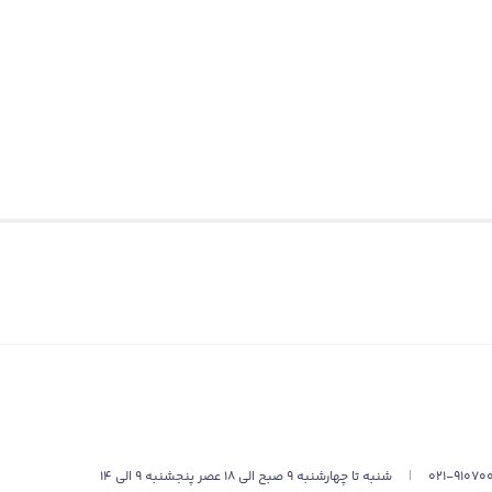
021-91070
|
شنبه تا چهارشنبه 9 صبح الی 18 عصر پنجشنبه 9 الی 14