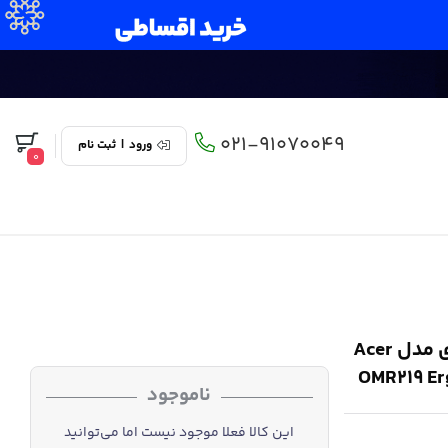
021-91070049
ورود
|
ثبت نام
0
موس ایسر ارگونومیک سایلنت بلوتوث وایرلس شارژی مدل Acer
OMR219 Er
ناموجود
این کالا فعلا موجود نیست اما می‌توانید