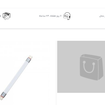
 محل
۷ روز ﻫﻔﺘﻪ، ۲۴ ﺳﺎﻋﺘﻪ
ه