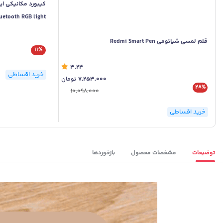
uetooth RGB light
قلم لمسی شیائومی Redmi Smart Pen
11%
3.24
خرید اقساطی
7,253,000
تومان
28%
10,098,000
خرید اقساطی
توضیحات
مشخصات محصول
بازخوردها