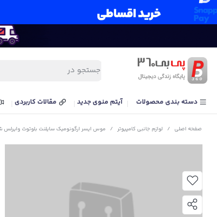
دسته بندی محصولات
آیتم منوی جدید
مقالات کاربردی
صفحه اصلی
/
لوازم جانبی کامپیوتر
/
موس ایسر ارگونومیک سایلنت بلوتوث وایرلس شارژی مدل c Silent Wireless Bluetooth Dual Mode RGB