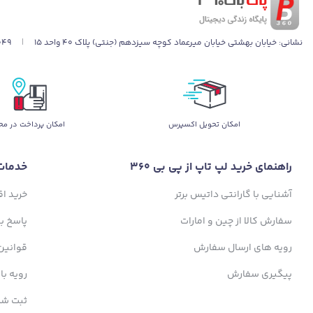
نشانی:
خیابان بهشتی خیابان میرعماد کوچه سیزدهم (جنتی) پلاک ۴۰ واحد ۱۵
|
049
اﻣﮑﺎن ﺗﺤﻮﯾﻞ اﮐﺴﭙﺮس
امکان پرداخت در مح
راهنمای خرید لپ تاپ از پی بی 360
خدمات
آشنایی با گارانتی داتیس برتر
خرید ا
سفارش کالا از چین و امارات
پاسخ ب
رویه های ارسال سفارش
قوانین
پیگیری سفارش
رویه با
ثبت شک