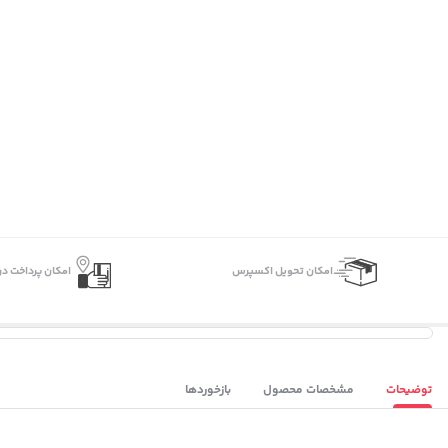
اﻣﮑﺎن ﺗﺤﻮﯾﻞ اﮐﺴﭙﺮس
امکان پرداخت در
توضیحات
مشخصات محصول
بازخوردها