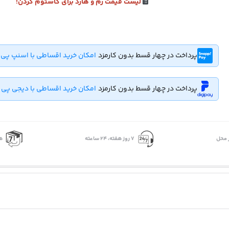
لیست قیمت رم و هارد برای کاستوم کردن!
پرداخت در چهار قسط بدون کارمزد
امکان خرید اقساطی با اسنپ پی
پرداخت در چهار قسط بدون کارمزد
امکان خرید اقساطی با دیجی پی
 محل
۷ روز ﻫﻔﺘﻪ، ۲۴ ﺳﺎﻋﺘﻪ
ه