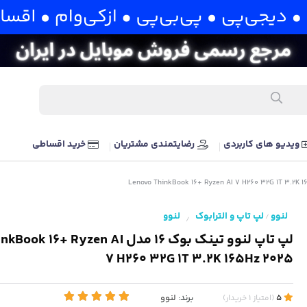
ویدیو های کاربردی
رضایتمندی مشتریان
خرید اقساطی
لنوو
لپ تاپ و الترابوک
لنوو
/
/
لپ تاپ لنوو تینک بوک 16 مدل + Ryzen AI
7 H260 32G 1T 3.2K 165Hz 2025
برند:
لنوو
5
(
امتیاز
1
خریدار
)