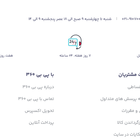
021-91070
|
شنبه تا چهارشنبه 9 صبح الی 18 عصر پنجشنبه 9 الی 14
ل
۷ روز ﻫﻔﺘﻪ، ۲۴ ﺳﺎﻋﺘﻪ
هفت روز 
 مشتریان
با پی بی 360
قساطی
درباره پی بی 360
ه پرسش های متداول
تماس با پی بی 360
 و مقررات
تحویل اکسپرس
زگرداندن کالا
پرداخت آنلاین
ایات در سایت