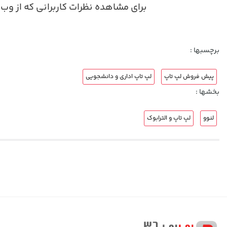
برای مشاهده نظرات کاربرانی که از وب سایت پی بی ٣۶٠ پیش خرید لپ تاپ
برچسبها :
پیش فروش لپ تاپ
لپ تاپ اداری و دانشجویی
بخشها :
لنوو
لپ تاپ و الترابوک