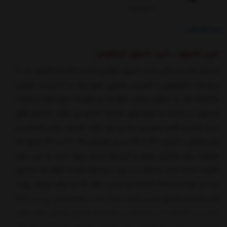
ناموجود
خرید اقساطی
خرید مانیتور - خرید مانیتور شیائومی
مانیتور ها در زندگی مدرن امروزه نقشی فراتر از گذشته گرفته اند. با
پیشرفت تکنولوژی و افزایش وضوح، عمق رنگ و کنتراست تصویر
نمایشگر ها، به منظور نمایش اطلاعات و مقایسه نمودارها استفاده
وسیعی در صنعت و حوزه های مختلف تجاری می شود. مانیتور های
جدید قابلیت های تصویری زیادی نیز دارند قابلیت پخش تصاویر و
ویدیوهای با کیفیت 2K و 4K با نرخ نوسازی بالا (120 و 144 هرتز) که
معمولا برای تماشای فیلم و گیمرها بسیار مهم است به این مزایا
افزوده شده است. استفاده از چند سیستم تنها به کمک یک مانیتور
نیز می تواند از لحاظ اقتصادی جذاب باشد که به لطف وجود پورت
های ورودی متنوع میسر شده است. ما در مجموعه ی پی بی 360
تلاش می کنیم تا با پشتیبانی و مشاوره صحیح بهترین مدل های
موجود در بازار را به کاربران خود معرفی نماییم. اخیرا
خرید مانیتور