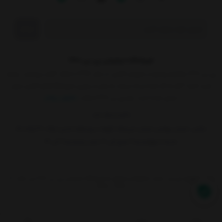
ارسال
فروشگاه اینترنتی پی بی 360
پی بی 360، پلتفرم پیشرو در فروش آنلاین، از سال 1398 با شعار "کمتر بپردازید، بیشتر
خرید کنید" آغاز به کار کرده و به سرعت به یکی از برترین فروشگاه‌های آنلاین ایران
تبدیل شده است. چرا پی بی 360 انتخاب
نمایش بیشتر
021-91070049
نشانی:
خیابان بهشتی خیابان میرعماد کوچه سیزدهم (جنتی) پلاک ۴۰ واحد ۱۵
شنبه تا چهارشنبه 9 صبح الی 18 عصر پنجشنبه 9 الی 14
تمامی حقوق این وب سایت محفوظ و متعلق به فروشگاه اینترنتی پی بی 360 می باشد. ©
1398 - 1405