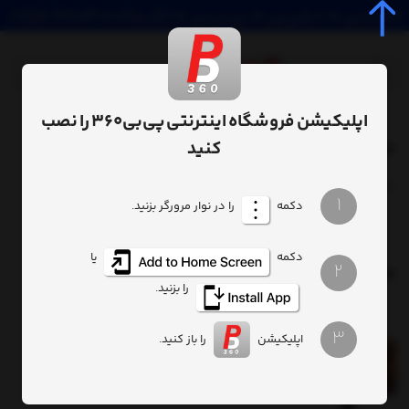
اپلیکیشن فروشگاه اینترنتی پی‌بی‌360 را نصب
صفحه اصلی
مانیتور
/
کنید
خرید مانیتور شیائومی
ترتیب
تعداد نمایش
1
دکمه
را در نوار مرورگر بزنید.
دکمه
یا
مرجع رسمی قیمت انواع مانیتور شیائومی
2
را بزنید.
3
اپلیکیشن
را باز کنید.
مانیتور گیمینگ شیائومی 27 اینچ مدل "Mi 2K Gaming
Monitor 27
3.68