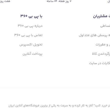
ل
۷ روز ﻫﻔﺘﻪ، ۲۴ ﺳﺎﻋﺘﻪ
هفت روز 
 مشتریان
با پی بی 360
قساطی
درباره پی بی 360
ه پرسش های متداول
تماس با پی بی 360
 و مقررات
تحویل اکسپرس
زگرداندن کالا
پرداخت آنلاین
ایات در سایت
ز سال 1398 با شعار "کمتر بپردازید، بیشتر خرید کنید" آغاز به کار کرده و به سرعت به یکی از برترین فروشگاه‌های آنلاین ایران