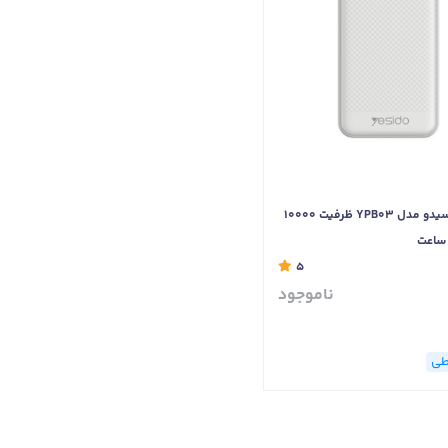
پاوربانک یسیدو مدل YPB03 ظرفیت 10000
 ساعت
5
ناموجود
طی