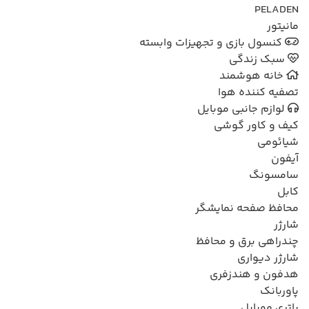
PELADEN
مانیتور
کنسول بازی و تجهیزات وابسته
سبک زندگی
خانه هوشمند
تصفیه کننده هوا
لوازم جانبی موبایل
کیف و کاور گوشی
شیائومی
آیفون
سامسونگ
کابل
محافظ صفحه نمایشگر
شارژر
چندراهی برق و محافظ
شارژر دیواری
هدفون و هندزفری
پاوربانک
باتری موبایل