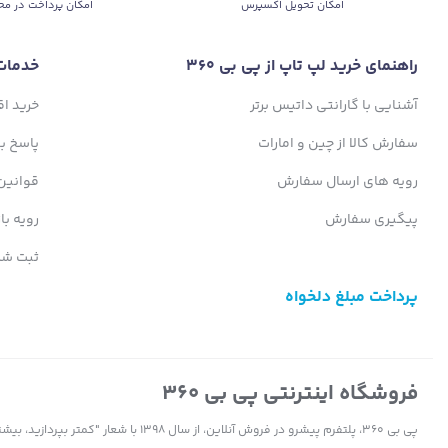
اﻣﮑﺎن ﺗﺤﻮﯾﻞ اﮐﺴﭙﺮس
امکان پرداخت در مح
راهنمای خرید لپ تاپ از پی بی 360
خدمات
آشنایی با گارانتی داتیس برتر
خرید ا
سفارش کالا از چین و امارات
پاسخ ب
رویه های ارسال سفارش
قوانین
پیگیری سفارش
رویه با
ثبت شک
پرداخت مبلغ دلخواه
فروشگاه اینترنتی پی بی 360
پی بی 360، پلتفرم پیشرو در فروش آنلاین، ا