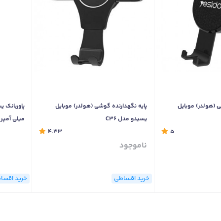
ی (هولدر) موبایل
پایه نگهدارنده گوشی (هولدر) موبایل
یسیدو مدل C36
میلی آمپر
4.33
5
ناموجود
خرید اقساطی
خرید اقسا