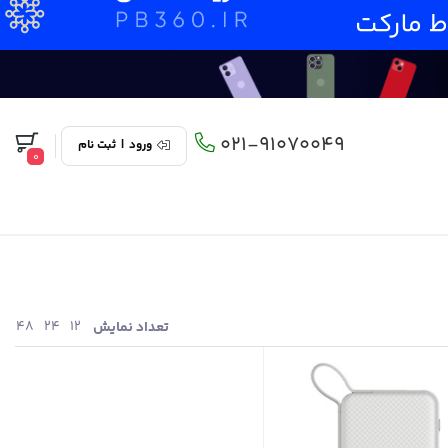
021-91070049
ورود
|
ثبت نام
0
48
24
12
تعداد نمایش