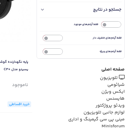
جستجو در نتایج
خیر
فقط آیتم‌های موجود
فقط آیتم‌های تخفیف دار
خیر
فقط آیتم‌های ویژه
خیر
پایه نگهدارنده گوش
صفحه اصلی
یسیدو مدل C30
تلویزیون
شیائومی
ناموجود
ایکس ویژن
هایسنس
خرید اقساطی
ویدئو پروژکتور
لوازم جانبی تلویزیون
مینی پی سی گیمینگ و اداری
Minisforum