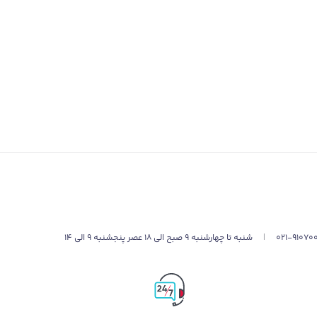
021-91070
|
شنبه تا چهارشنبه 9 صبح الی 18 عصر پنجشنبه 9 الی 14