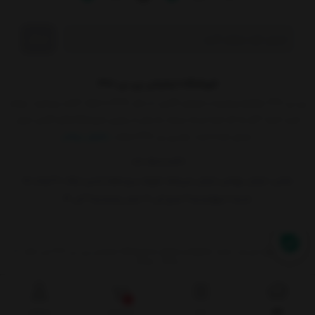
ارسال
فروشگاه اینترنتی پی بی 360
پی بی 360، پلتفرم پیشرو در فروش آنلاین، از سال 1398 با شعار "کمتر بپردازید، بیشتر
خرید کنید" آغاز به کار کرده و به سرعت به یکی از برترین فروشگاه‌های آنلاین ایران
تبدیل شده است. چرا پی بی 360 انتخاب
نمایش بیشتر
021-91070049
نشانی:
خیابان بهشتی خیابان میرعماد کوچه سیزدهم (جنتی) پلاک ۴۰ واحد ۱۵
شنبه تا چهارشنبه 9 صبح الی 18 عصر پنجشنبه 9 الی 14
تمامی حقوق این وب سایت محفوظ و متعلق به فروشگاه اینترنتی پی بی 360 می باشد. ©
1398 - 1405
0
خانه
منو
سبد خرید
پروفایل