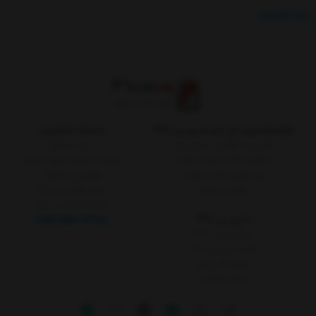
خرید اقساطی
راهنمای خرید لپ تاپ از پی بی 360
خدمات مشتریان
آشنایی با گارانتی داتیس برتر
خرید اقساطی
سفارش کالا از چین و امارات
پاسخ به پرسش های متداول
رویه های ارسال سفارش
قوانین و مقررات
پیگیری سفارش
رویه بازگرداندن کالا
ثبت شکایات در سایت
با پی بی 360
پرداخت مبلغ دلخواه
درباره پی بی 360
تماس با پی بی 360
تحویل اکسپرس
پرداخت آنلاین