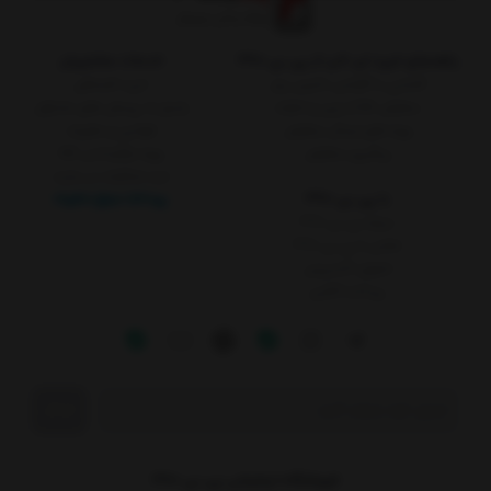
راهنمای خرید لپ تاپ از پی بی 360
خدمات مشتریان
آشنایی با گارانتی داتیس برتر
خرید اقساطی
سفارش کالا از چین و امارات
پاسخ به پرسش های متداول
رویه های ارسال سفارش
قوانین و مقررات
پیگیری سفارش
رویه بازگرداندن کالا
ثبت شکایات در سایت
با پی بی 360
پرداخت مبلغ دلخواه
درباره پی بی 360
تماس با پی بی 360
تحویل اکسپرس
پرداخت آنلاین
ارسال
فروشگاه اینترنتی پی بی 360