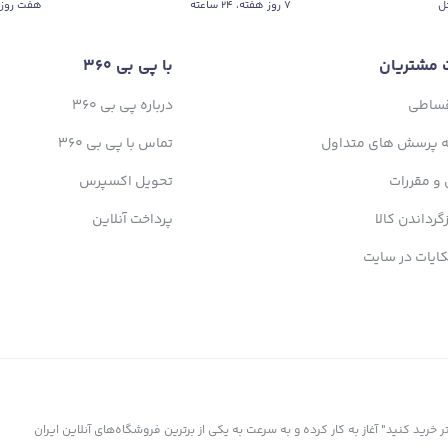
ل
۷ روز ﻫﻔﺘﻪ، ۲۴ ﺳﺎﻋﺘﻪ
هفت روز 
 مشتریان
با پی بی 360
قساطی
درباره پی بی 360
ه پرسش های متداول
تماس با پی بی 360
 و مقررات
تحویل اکسپرس
زگرداندن کالا
پرداخت آنلاین
ایات در سایت
ز سال 1398 با شعار "کمتر بپردازید، بیشتر خرید کنید" آغاز به کار کرده و به سرعت به یکی از برترین فروشگاه‌های آنلاین ایران