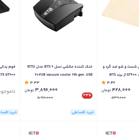
بل شست و شو ضد گرد و
خنک کننده مکشی نسل 6 IETS مدل (IETS
غبار اورجینال کول پد GT600 از برند IETS
202UB vacuum cooler 6th gen. USB
ETS GT600
IETS GT600 Repla-
3.42
power (display version
3.33
3,896,000
428,000
تومان
تومان
ناموجود
w
34%
5,918,000
539,000
خرید اقساطی
خرید اقسا