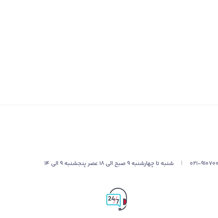
021-91070
|
شنبه تا چهارشنبه 9 صبح الی 18 عصر پنجشنبه 9 الی 14