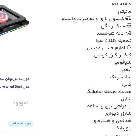
PELADEN
مانیتور
کنسول بازی و تجهیزات وابسته
سبک زندگی
خانه هوشمند
تصفیه کننده هوا
لوازم جانبی موبایل
کیف و کاور گوشی
شیائومی
آیفون
سامسونگ
کابل
مدل e wind Dust
محافظ صفحه نمایشگر
en Version (GT626)
شارژر
ناموجود
چندراهی برق و محافظ
شارژر دیواری
هدفون و هندزفری
خرید اقساطی
پاوربانک
باتری موبایل