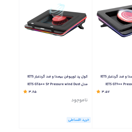
کول پد توربوفن بیصدا و ضد گردغبار IETS
کول پد توربوفن بیصدا و ضد گردغبار IETS
IETS GT600 Pressur
مدل IETS GT500 S2 Pressure wind Dust
3.85
Proof RGB luxury version
Proof RGB USB Lingsh
3.57
ناموجود
خرید اقساطی