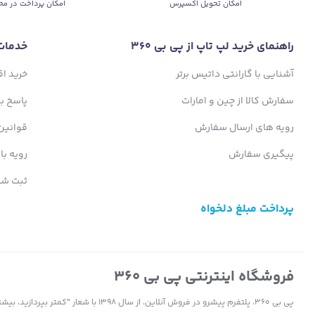
اﻣﮑﺎن ﺗﺤﻮﯾﻞ اﮐﺴﭙﺮس
امکان پرداخت در مح
راهنمای خرید لپ تاپ از پی بی 360
خدمات
آشنایی با گارانتی داتیس برتر
خرید ا
سفارش کالا از چین و امارات
پاسخ ب
رویه های ارسال سفارش
قوانین
پیگیری سفارش
رویه با
ثبت شک
پرداخت مبلغ دلخواه
فروشگاه اینترنتی پی بی 360
پی بی 360، پلتفرم پیشرو در فروش آنلاین، ا