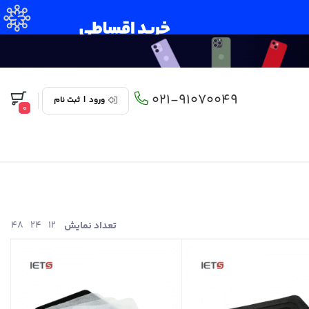
021-91070049
ورود
|
ثبت نام
0
48
24
12
تعداد نمایش