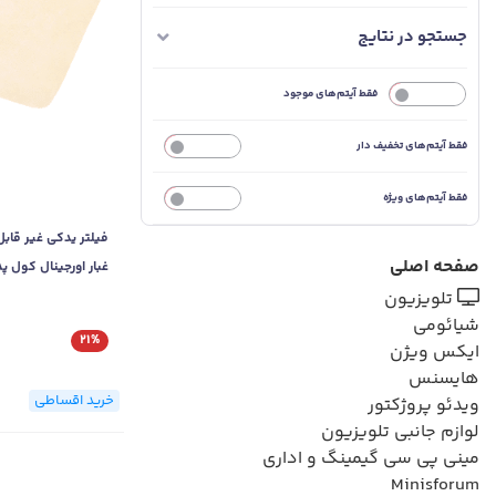
جستجو در نتایج
خیر
فقط آیتم‌های موجود
فقط آیتم‌های تخفیف دار
خیر
فقط آیتم‌های ویژه
خیر
فیلتر یدکی غیر قا
صفحه اصلی
تلویزیون
مدل cement non
شیائومی
ashable Dust Filter
21%
ایکس ویژن
هایسنس
خرید اقساطی
ویدئو پروژکتور
لوازم جانبی تلویزیون
مینی پی سی گیمینگ و اداری
Minisforum